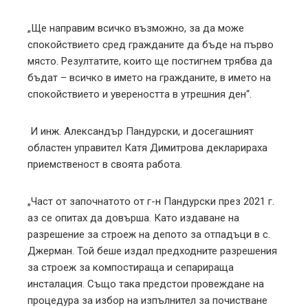
„Ще направим всичко възможно, за да може
спокойствието сред гражданите да бъде на първо
място. Резултатите, които ще постигнем трябва да
бъдат – всичко в името на гражданите, в името на
спокойствието и увереността в утрешния ден“.
И инж. Александър Пандурски, и досегашният
областен управител Катя Димитрова декларираха
приемственост в своята работа.
„Част от започнатото от г-н Пандурски през 2021 г.
аз се опитах да довърша. Като издаване на
разрешение за строеж на депото за отпадъци в с.
Джерман. Той беше издал предходните разрешения
за строеж за компостираща и сепарираща
инсталация. Също така предстои провеждане на
процедура за избор на изпълнител за почистване