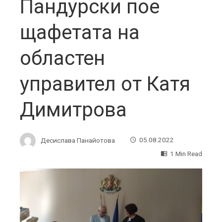
Пандурски пое
щафетата на
областен
управител от Катя
Димитрова
Десислава Панайотова
05.08.2022
1 Min Read
ebook