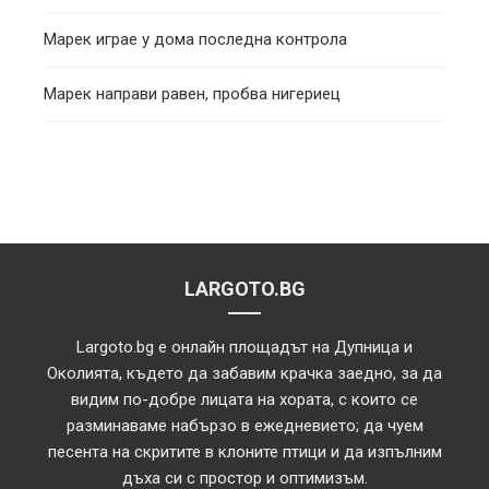
Марек играе у дома последна контрола
Марек направи равен, пробва нигериец
LARGOTO.BG
Largoto.bg е онлайн площадът на Дупница и
Околията, където да забавим крачка заедно, за да
видим по-добре лицата на хората, с които се
разминаваме набързо в ежедневието; да чуем
песента на скритите в клоните птици и да изпълним
дъха си с простор и оптимизъм.