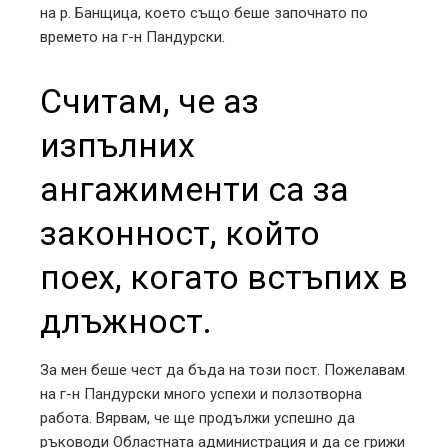
на р. Банщица, което също беше започнато по
времето на г-н Пандурски.
Считам, че аз
изпълних
ангажименти са за
законност, който
поех, когато встъпих в
длъжност.
За мен беше чест да бъда на този пост. Пожелавам
на г-н Пандурски много успехи и ползотворна
работа. Вярвам, че ще продължи успешно да
ръководи Областната администрация и да се грижи