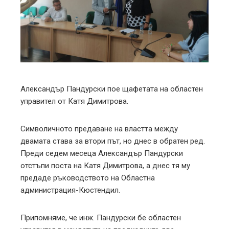
ter
edIn
erest
mbleupon
Александър Пандурски пое щафетата на областен
управител от Катя Димитрова.
l
Символичното предаване на властта между
двамата става за втори път, но днес в обратен ред.
Преди седем месеца Александър Пандурски
отстъпи поста на Катя Димитрова, а днес тя му
предаде ръководството на Областна
администрация-Кюстендил.
Припомняме, че инж. Пандурски бе областен