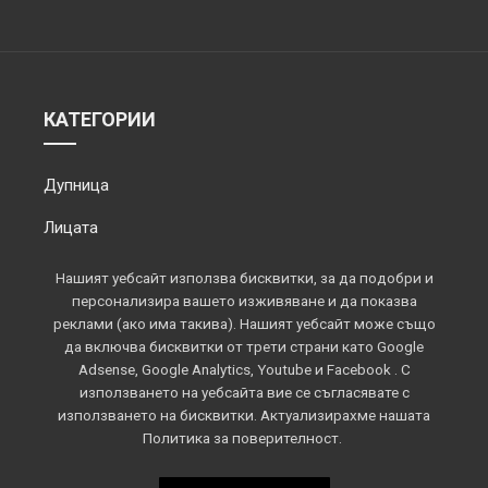
КАТЕГОРИИ
Дупница
Лицата
Обектив
Нашият уебсайт използва бисквитки, за да подобри и
персонализира вашето изживяване и да показва
Околията
реклами (ако има такива). Нашият уебсайт може също
да включва бисквитки от трети страни като Google
Площадът
Adsense, Google Analytics, Youtube и Facebook . С
използването на уебсайта вие се съгласявате с
Спорт
използването на бисквитки. Актуализирахме нашата
Политика за поверителност.