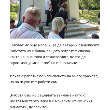
Трябват му още месеци, за да завърши стенописите.
Работата му е бавна, защото зографът спазва
както канона, така и технологията, която да
гарантира „дълголетие“ на стенописите.
Илчев е работил по изписването на много храмове,
но за първи път работи сам.
„Работя сам, но решенията взимаме както с
настоятелството, така и с монасите от Руенския
манастир“, добави той.