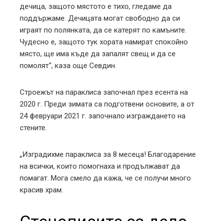
дечица, защото мястото е тихо, гледаме да
поддържаме. Дечицата могат свободно да си
играят по полянката, да се катерят по камъните.
Чудесно е, защото тук хората намират спокойно
място, ще има къде да запалят свещ и да се
помолят“, каза още Севдин.
Строежът на параклиса започнал през есента на
2020 г. Преди зимата са подготвени основите, а от
24 февруари 2021 г. започнало изграждането на
стените.
„Изградихме параклиса за 8 месеца! Благодарение
на всички, които помогнаха и продължават да
помагат. Мога смело да кажа, че се получи много
красив храм.