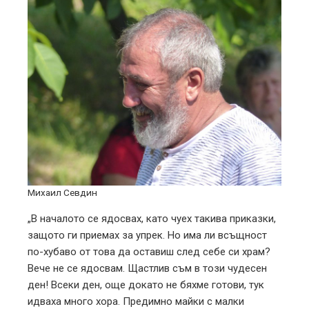
Михаил Севдин
„В началото се ядосвах, като чуех такива приказки,
защото ги приемах за упрек. Но има ли всъщност
по-хубаво от това да оставиш след себе си храм?
Вече не се ядосвам. Щастлив съм в този чудесен
ден! Всеки ден, още докато не бяхме готови, тук
идваха много хора. Предимно майки с малки