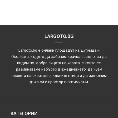
LARGOTO.BG
Largoto.bg е онлайн площадът на Дупница и
Околията, където да забавим крачка заедно, за да
видим по-добре лицата на хората, с които се
разминаваме набързо в ежедневието; да чуем
песента на скритите в клоните птици и да изпълним
дъха си с простор и оптимизъм.
КАТЕГОРИИ