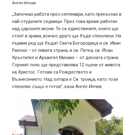
Ангел Илчев
„Започнах работа през септември, като прекъснах в
най-студените седмици. През това време работих
над царските икони. Те са единствените, които ще
стоят в храма, всичко друго ще бъде стенописи. На
първия ред ще бъдат Света Богородица и св. Иван
Рилски – от лявата страна, и св. Петка, св. Йоан
Кръстител и Архангел Михаил – от дясната страна.
Горният пояс ще представлява 12 сцени от живота
на Христос. Готови са Рождеството и
Възнесението. Над олтара е Св. троица, като този
стенопис също е готов“, каза Ангел Илчев.