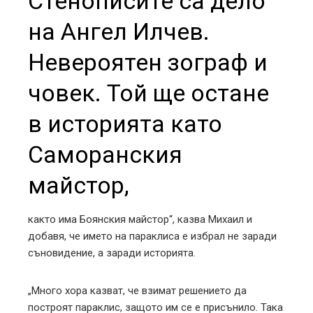
Стенописите са дело
на Ангел Илчев.
Невероятен зограф и
човек. Той ще остане
в историята като
Саморанския
майстор,
както има Боянския майстор“, казва Михаил и
добавя, че името на параклиса е избрал не заради
съновидение, а заради историята.
„Много хора казват, че взимат решението да
построят параклис, защото им се е присънило. Така