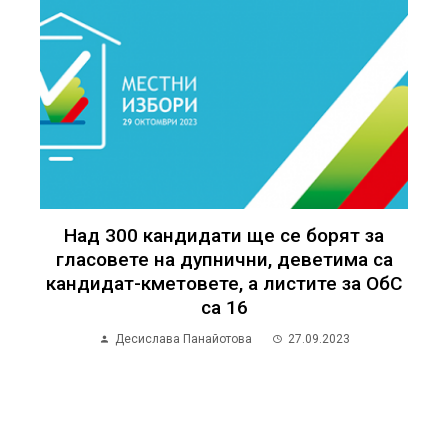
Над 300 кандидати ще се борят за
гласовете на дупнични, деветима са
кандидат-кметовете, а листите за ОбС
са 16
Десислава Панайотова
27.09.2023