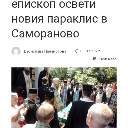
епископ освети
новия параклис в
Самораново
Десислава Панайотова
03.07.2022
1 Min Read
ebook
ter
edIn