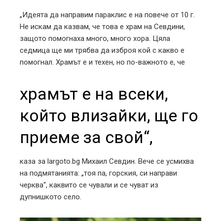
„Идеята да направим параклис е на повече от 10 г.
Не искам да казвам, че това е храм на Севдини,
защото помогнаха много, много хора. Цяла
седмица ще ми трябва да изброя кой с какво е
помогнал. Храмът е и техен, но по-важното е, че
храмът е на всеки,
който влизайки, ще го
приеме за свой“,
каза за largoto.bg Михаил Севдин. Вече се усмихва
на подмятанията: „тоя па, горския, си направи
черква“, каквито се чували и се чуват из
дупнишкото село.