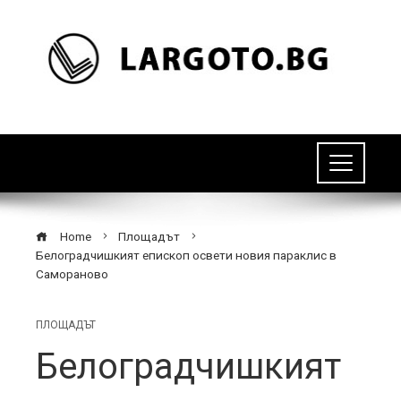
Home
Площадът
Белоградчишкият епископ освети новия параклис в
Самораново
ПЛОЩАДЪТ
Белоградчишкият