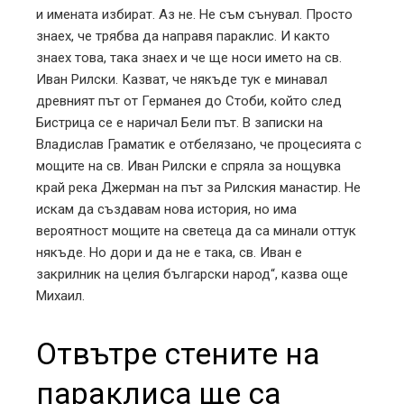
и имената избират. Аз не. Не съм сънувал. Просто
знаех, че трябва да направя параклис. И както
знаех това, така знаех и че ще носи името на св.
Иван Рилски. Казват, че някъде тук е минавал
древният път от Германея до Стоби, който след
Бистрица се е наричал Бели път. В записки на
Владислав Граматик е отбелязано, че процесията с
мощите на св. Иван Рилски е спряла за нощувка
край река Джерман на път за Рилския манастир. Не
искам да създавам нова история, но има
вероятност мощите на светеца да са минали оттук
някъде. Но дори и да не е така, св. Иван е
закрилник на целия български народ“, казва още
Михаил.
Отвътре стените на
параклиса ще са