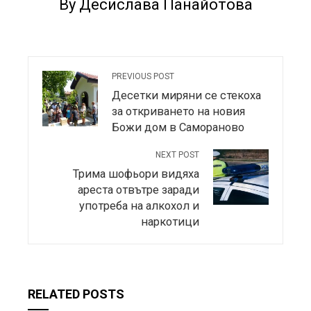
By Десислава Панайотова
PREVIOUS POST
Десетки миряни се стекоха
за откриването на новия
Божи дом в Самораново
NEXT POST
Трима шофьори видяха
ареста отвътре заради
употреба на алкохол и
наркотици
RELATED POSTS