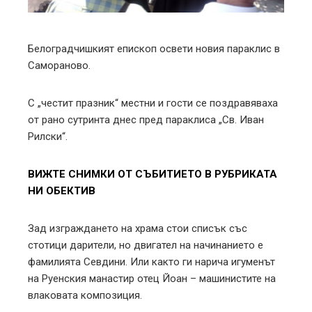
erest
mbleupon
Белоградчишкият епископ освети новия параклис в
Самораново.
l
С „честит празник“ местни и гости се поздравяваха
от рано сутринта днес пред параклиса „Св. Иван
Рилски“.
ВИЖТЕ СНИМКИ ОТ СЪБИТИЕТО В РУБРИКАТА
НИ ОБЕКТИВ
Зад изграждането на храма стои списък със
стотици дарители, но двигател на начинанието е
фамилията Севдини. Или както ги нарича игуменът
на Руенския манастир отец Йоан – машинистите на
влаковата композиция.