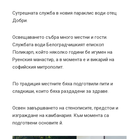
Сутрешната служба в новия параклис води отец
Добри.
Освещаването събра много местни и гости.
Службата води Белоградчишкият епископ
Поликарп, който няколко години бе игумен на
Руенския манастир, а в момента е и викарий на
софийския митрополит.
По традиция местните бяха подготвили пити и
сладкиши, които бяха раздадени за здраве.
Освен завършването на стенописите, предстои и
изграждане на камбанария. Към момента са
подготвени основите й.