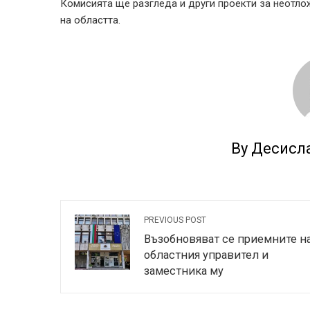
Комисията ще разгледа и други проекти за неотло
на областта.
By Десисл
PREVIOUS POST
Възобновяват се приемните н
областния управител и
заместника му