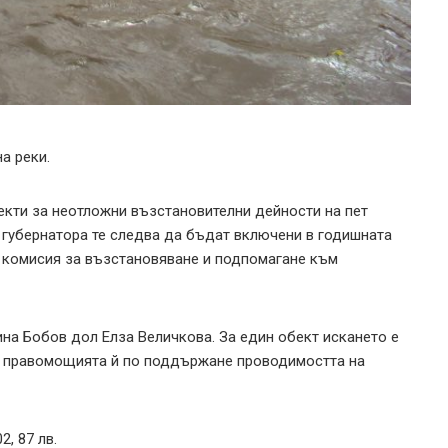
а реки.
кти за неотложни възстановителни дейности на пет
 губернатора те следва да бъдат включени в годишната
 комисия за възстановяване и подпомагане към
ина Бобов дол Елза Величкова. За един обект искането е
на правомощията й по поддържане проводимостта на
, 87 лв.