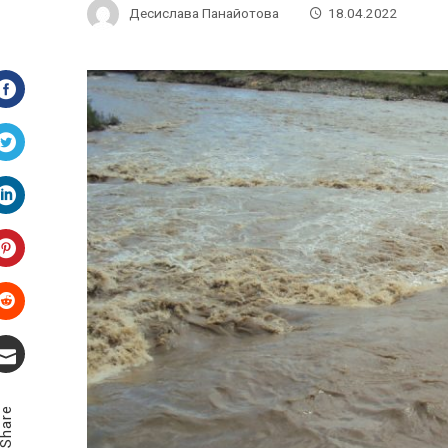
Десислава Панайотова
18.04.2022
Facebook
Twitter
LinkedIn
Pinterest
Stumbleupon
Email
Share