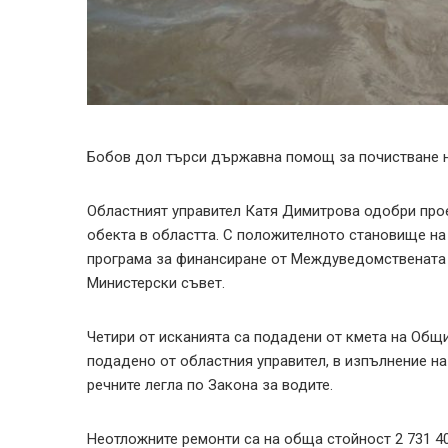
Бобов дол търси държавна помощ за почистване н
Областният управител Катя Димитрова одобри прое
обекта в областта. С положителното становище на
програма за финансиране от Междуведомствената
Министерски съвет.
Четири от исканията са подадени от кмета на Общ
подадено от областния управител, в изпълнение 
речните легла по Закона за водите.
Неотложните ремонти са на обща стойност 2 731 402