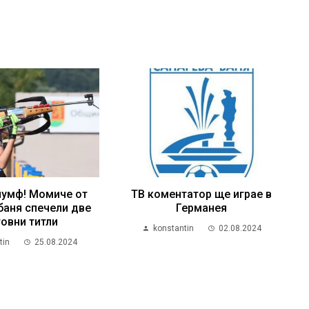
иумф! Момиче от
ТВ коментатор ще играе в
баня спечели две
Германея
овни титли
konstantin
02.08.2024
tin
25.08.2024