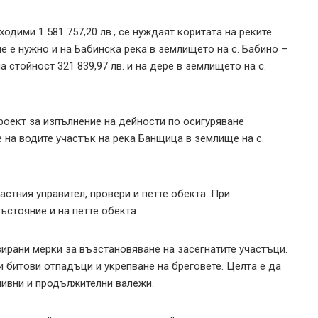
дими 1 581 757,20 лв., се нуждаят коритата на реките
е е нужно и на Бабинска река в землището на с. Бабино –
на стойност 321 839,97 лв. и на дере в землището на с.
оект за изпълнение на дейности по осигуряване
 на водите участък на река Банщица в землище на с.
стния управител, провери и петте обекта. При
стояние и на петте обекта.
ирани мерки за възстановяване на засегнатите участъци.
и битови отпадъци и укрепване на бреговете. Целта е да
ливни и продължителни валежи.