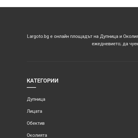
Largoto.bg е онлайн площадът на Дупница и Околия
ежедневието; да чуем
КАТЕГОРИИ
Дупница
Лицата
Обектив
Околията