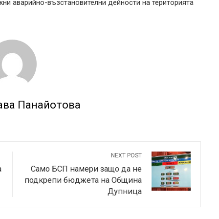
жни аварийно-възстановителни дейности на територията
ава Панайотова
NEXT POST
а
Само БСП намери защо да не
подкрепи бюджета на Община
Дупница