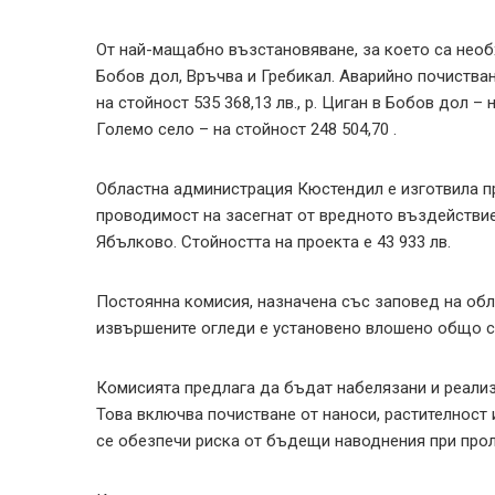
От най-мащабно възстановяване, за което са необхо
Бобов дол, Връчва и Гребикал. Аварийно почистван
на стойност 535 368,13 лв., р. Циган в Бобов дол – 
Големо село – на стойност 248 504,70 .
Областна администрация Кюстендил е изготвила пр
проводимост на засегнат от вредното въздействие
Ябълково. Стойността на проекта е 43 933 лв.
Постоянна комисия, назначена със заповед на обла
извършените огледи е установено влошено общо съ
Комисията предлага да бъдат набелязани и реализ
Това включва почистване от наноси, растителност 
се обезпечи риска от бъдещи наводнения при про