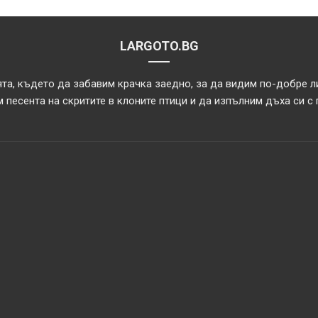
LARGOTO.BG
та, където да забавим крачка заедно, за да видим по-добре л
 песента на скритите в клоните птици и да изпълним дъха си с