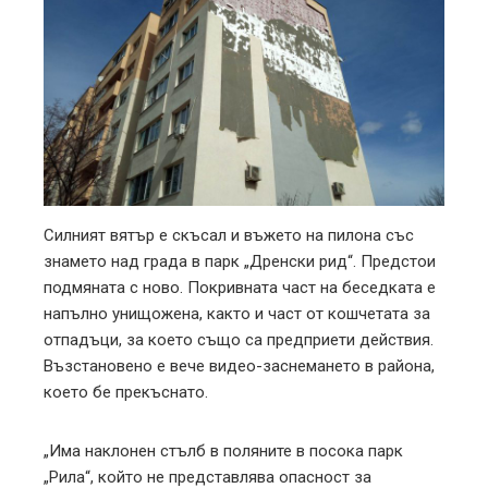
Силният вятър е скъсал и въжето на пилона със
знамето над града в парк „Дренски рид“. Предстои
подмяната с ново. Покривната част на беседката е
напълно унищожена, както и част от кошчетата за
отпадъци, за което също са предприети действия.
Възстановено е вече видео-заснемането в района,
което бе прекъснато.
„Има наклонен стълб в поляните в посока парк
„Рила“, който не представлява опасност за