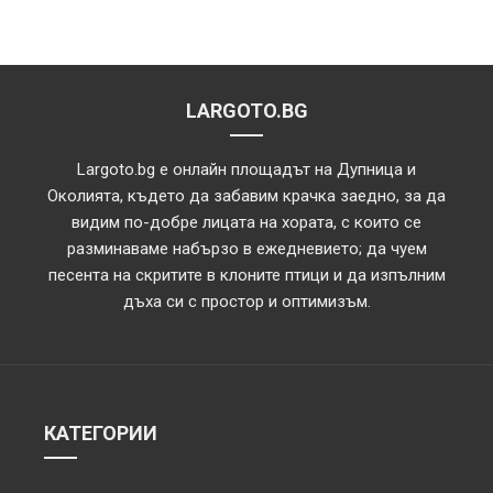
LARGOTO.BG
Largoto.bg е онлайн площадът на Дупница и
Околията, където да забавим крачка заедно, за да
видим по-добре лицата на хората, с които се
разминаваме набързо в ежедневието; да чуем
песента на скритите в клоните птици и да изпълним
дъха си с простор и оптимизъм.
КАТЕГОРИИ