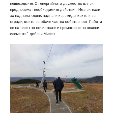
пешеходците. От енергийното дружество ще си
предприемат необходимите действия. Има сигнали
за паднали клони, паднали керемиди, както и за
огради, които са обаче частна собственост. Работи
се на терен по почистване и премахване на опасни
елементи“, добави Милев.