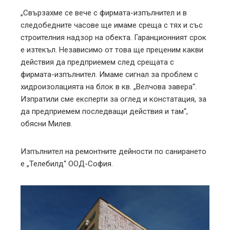
„Свързахме се вече с фирмата-изпълнител и в
следобедните часове ще имаме среща с тях и със
строителния надзор на обекта. Гаранционният срок
е изтекъл. Независимо от това ще преценим какви
действия да предприемем след срещата с
фирмата-изпълнител. Имаме сигнал за проблем с
хидроизолацията на блок в кв. „Велчова завера“.
Изпратили сме експерти за оглед и констатация, за
да предприемем последващи действия и там“,
обясни Милев.
Изпълнител на ремонтните дейности по санирането
е „Телебилд“ ООД-София.