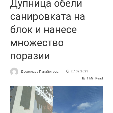
Дупница обели
санировката на
блок и нанесе
множество
поразии
Десислава Панайотова
27.02.2023
1 Min Read
ebook