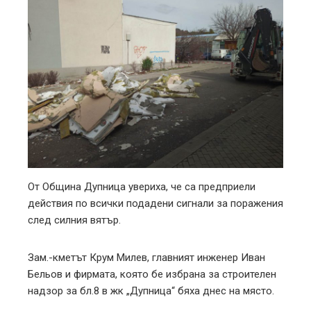
От Община Дупница увериха, че са предприели
действия по всички подадени сигнали за поражения
след силния вятър.
Зам.-кметът Крум Милев, главният инженер Иван
Бельов и фирмата, която бе избрана за строителен
надзор за бл.8 в жк „Дупница“ бяха днес на място.