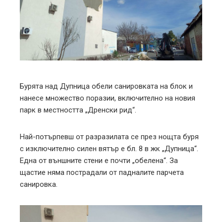
ter
edIn
erest
mbleupon
Бурята над Дупница обели санировката на блок и
нанесе множество поразии, включително на новия
l
парк в местността „Дренски рид“.
Най-потърпевш от разразилата се през нощта буря
с изключително силен вятър е бл. 8 в жк „Дупница“.
Една от външните стени е почти „обелена“. За
щастие няма пострадали от падналите парчета
санировка.