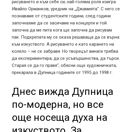
рисуването и към себе си, най-голяма роля изигра
Ивайло Орманков, уредник на „Джамията“. С него се
познаваме от студентските години, след години
започнахме да се засичаме на концерти и той
започна да ме пита кога ще започна да рисувам
пак. Подкрепата му се оказа решаваща да се върна
към изкуството. А рисуването е като карането на
колело – не се забравя. Но творецът винаги трябва
да експериментира, да се усъвършенства, да търси.
Старая се да го правя“, обясни още художничката,
прекарала в Дупница годините от 1995 до 1998 г.
Днес вижда Дупница
по-модерна, но все
още носеща духа на
изкуството. За