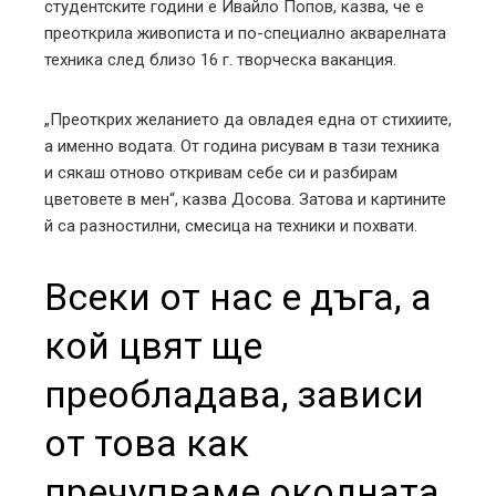
студентските години е Ивайло Попов, казва, че е
преоткрила живописта и по-специално акварелната
техника след близо 16 г. творческа ваканция.
„Преоткрих желанието да овладея една от стихиите,
а именно водата. От година рисувам в тази техника
и сякаш отново откривам себе си и разбирам
цветовете в мен“, казва Досова. Затова и картините
й са разностилни, смесица на техники и похвати.
Всеки от нас е дъга, а
кой цвят ще
преобладава, зависи
от това как
пречупваме околната