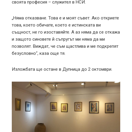
своята професия – служител в НСИ.
„Няма отказване. Това е и моят съвет. Ако откриете
това, което обичате, което е истинската ви
същност, не го изоставяйте. А аз няма да се откажа
и защото синовете й съпругът ми няма да ми
позволят. Виждат, че съм щастлива и ме подкрепят
безусловно“, каза още тя.
Изложбата ще остане в Дупница до 2 октомври.