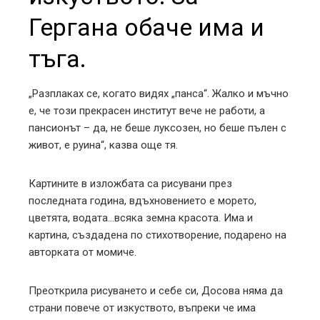
Гергана обаче има и
тъга.
„Разплаках се, когато видях „панса“. Жалко и мъчно
е, че този прекрасен институт вече не работи, а
пансионът – да, не беше луксозен, но беше пълен с
живот, е руина“, казва още тя.
Картините в изложбата са рисувани през
последната година, вдъхновението е морето,
цветята, водата…всяка земна красота. Има и
картина, създадена по стихотворение, подарено на
авторката от момиче.
Преоткрила рисуването и себе си, Досова няма да
страни повече от изкуството, въпреки че има