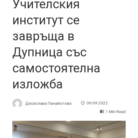
Учителския
институт се
завръща в
Дупница със
самостоятелна
изложба
Десислава Панайотова
09.09.2022
1 Min Read
ebook