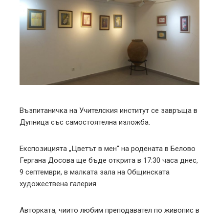
ter
edIn
erest
mbleupon
Възпитаничка на Учителския институт се завръща в
Дупница със самостоятелна изложба.
l
Експозицията „Цветът в мен“ на родената в Белово
Гергана Досова ще бъде открита в 17:30 часа днес,
9 септември, в малката зала на Общинската
художествена галерия.
Авторката, чиито любим преподавател по живопис в