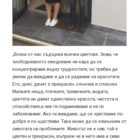
„Всеки от нас съдържа всички цветове. Знам, че
злободневното ежедневие ни кара да се
концентрираме върху трудностите, но трябва да
умеем да виждаме и да се радваме на красотата.
Ето, днес денят е прекрасен, слънчев и спокоен.
Малките неща, птичките, тревичките, водата,
цветята ни дават единствено красота, чистота и
спокойствие,а ние ги подминаваме и не ги
забелязваме. Ако ги виждаме, ще се чувстваме по-
добре и по-щастливи. Така може да се измъкнем от
сивотата на проблемите. Животът не е сив, той е
цветен и прекрасен, въпреки че в него има и сиви