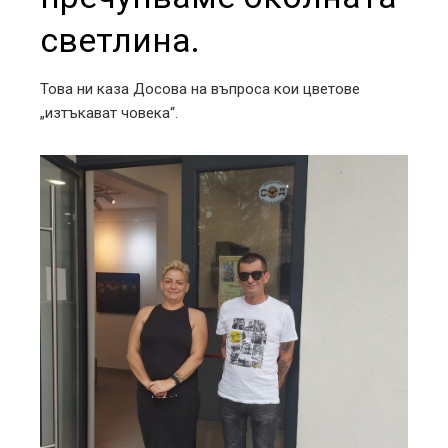
светлина.
Това ни каза Досова на въпроса кои цветове
„изтъкават човека“.