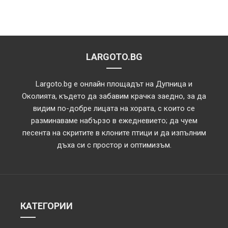
LARGOTO.BG
Largoto.bg е онлайн площадът на Дупница и
Околията, където да забавим крачка заедно, за да
видим по-добре лицата на хората, с които се
разминаваме набързо в ежедневието; да чуем
песента на скритите в клоните птици и да изпълним
дъха си с простор и оптимизъм.
КАТЕГОРИИ