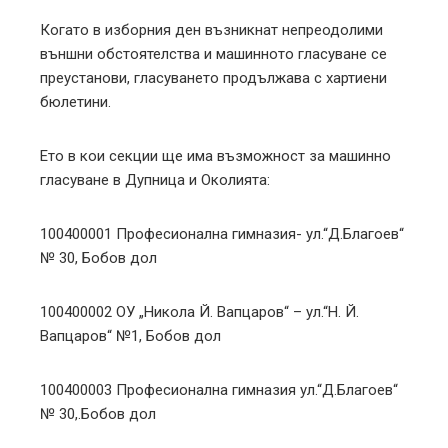
Когато в изборния ден възникнат непреодолими
външни обстоятелства и машинното гласуване се
преустанови, гласуването продължава с хартиени
бюлетини.
Ето в кои секции ще има възможност за машинно
гласуване в Дупница и Околията:
100400001 Професионална гимназия- ул.“Д.Благоев“
№ 30, Бобов дол
100400002 ОУ „Никола Й. Вапцаров“ – ул.“Н. Й.
Вапцаров“ №1, Бобов дол
100400003 Професионална гимназия ул.“Д.Благоев“
№ 30,.Бобов дол