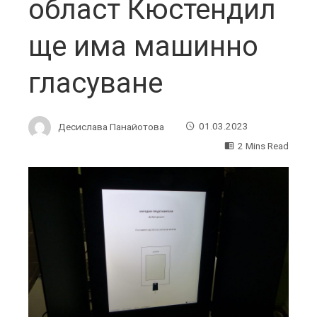
област Кюстендил
ще има машинно
гласуване
Десислава Панайотова
01.03.2023
2 Mins Read
ebook
ter
edIn