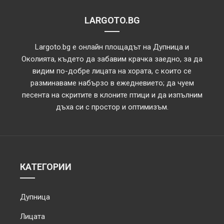
LARGOTO.BG
Largoto.bg е онлайн площадът на Дупница и
Околията, където да забавим крачка заедно, за да
видим по-добре лицата на хората, с които се
разминаваме набързо в ежедневието; да чуем
песента на скритите в клоните птици и да изпълним
дъха си с простор и оптимизъм.
КАТЕГОРИИ
Дупница
Лицата