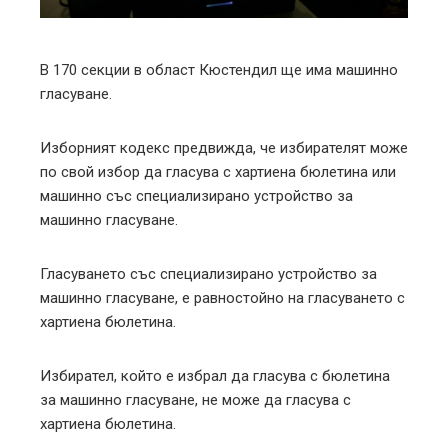
erest
mbleupon
В 170 секции в област Кюстендил ще има машинно
гласуване.
l
Изборният кодекс предвижда, че избирателят може
по свой избор да гласува с хартиена бюлетина или
машинно със специализирано устройство за
машинно гласуване.
Гласуването със специализирано устройство за
машинно гласуване, е равностойно на гласуването с
хартиена бюлетина.
Избирател, който е избрал да гласува с бюлетина
за машинно гласуване, не може да гласува с
хартиена бюлетина.