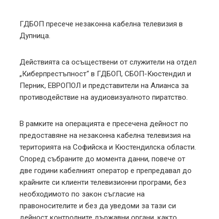
mbleupon
ГДБОП пресече незаконна кабелна телевизия в
Дупница.
l
Действията са осъществени от служители на отдел
„Киберпрестъпност“ в ГДБОП, СБОП-Кюстендил и
Перник, ЕВРОПОЛ и представители на Алианса за
противодействие на аудиовизуалното пиратство.
В рамките на операцията е пресечена дейност по
предоставяне на незаконна кабелна телевизия на
територията на Софийска и Кюстендилска области.
Според събраните до момента данни, повече от
две години кабелният оператор е препредавал до
крайните си клиенти телевизионни програми, без
необходимото по закон съгласие на
правоносителите и без да уведоми за тази си
дейност контролните държавни органи, както