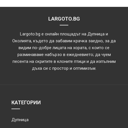
LARGOTO.BG
Largoto.bg е онлайн площадът на Дупница и
Околията, където да забавим крачка заедно, за да
видим по-добре лицата на хората, с които се
разминаваме набързо в ежедневието; да чуем
песента на скритите в клоните птици и да изпълним
дъха си с простор и оптимизъм.
КАТЕГОРИИ
Дупница