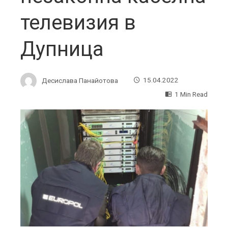
телевизия в
Дупница
Десислава Панайотова
15.04.2022
1 Min Read
ebook
ter
edIn
erest