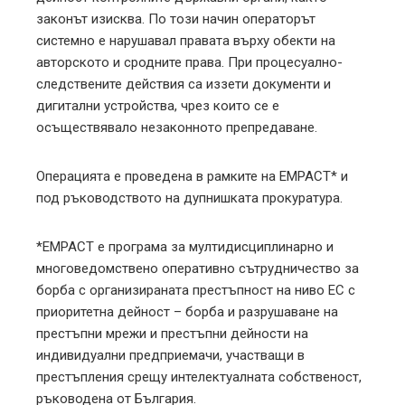
законът изисква. По този начин операторът
системно е нарушавал правата върху обекти на
авторското и сродните права. При процесуално-
следствените действия са иззети документи и
дигитални устройства, чрез които се е
осъществявало незаконното препредаване.
Операцията е проведена в рамките на ЕМРАСТ* и
под ръководството на дупнишката прокуратура.
*ЕМРАСТ е програма за мултидисциплинарно и
многоведомствено оперативно сътрудничество за
борба с организираната престъпност на ниво ЕС с
приоритетна дейност – борба и разрушаване на
престъпни мрежи и престъпни дейности на
индивидуални предприемачи, участващи в
престъпления срещу интелектуалната собственост,
ръководена от България.