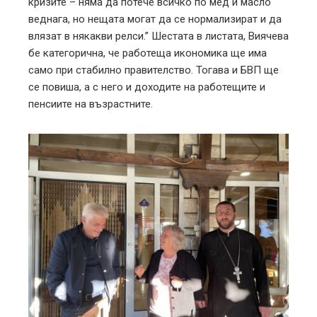
кризите – няма да потече всичко по мед и масло
веднага, но нещата могат да се нормализират и да
влязат в някакви релси.” Шестата в листата, Виячева
бе категорична, че работеща икономика ще има
само при стабилно правителство. Тогава и БВП ще
се повиша, а с него и доходите на работещите и
пенсиите на възрастните.