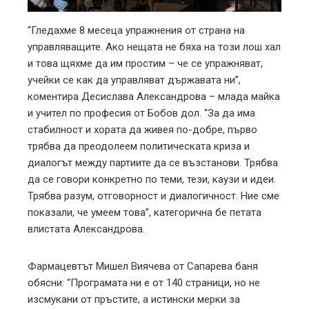
“Гледахме 8 месеца упражнения от страна на
управляващите. Ако нещата не бяха на този лош хал
и това щяхме да им простим – че се упражняват,
учейки се как да управляват държавата ни”,
коментира Десислава Александрова – млада майка
и учител по професия от Бобов дол. “За да има
стабилност и хората да живея по-добре, първо
трябва да преодолеем политическата криза и
диалогът между партиите да се възстанови. Трябва
да се говори конкретно по теми, тези, каузи и идеи.
Трябва разум, отговорност и диалогичност. Ние сме
показали, че умеем това”, категорична бе петата
влистата Александрова.
Фармацевтът Мишел Виячева от Сапарева баня
обясни: “Програмата ни е от 140 страници, но не
изсмукани от пръстите, а истински мерки за