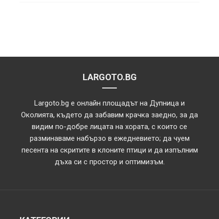
LARGOTO.BG
Largoto.bg е онлайн площадът на Дупница и
Околията, където да забавим крачка заедно, за да
видим по-добре лицата на хората, с които се
разминаваме набързо в ежедневието; да чуем
песента на скритите в клоните птици и да изпълним
дъха си с простор и оптимизъм.