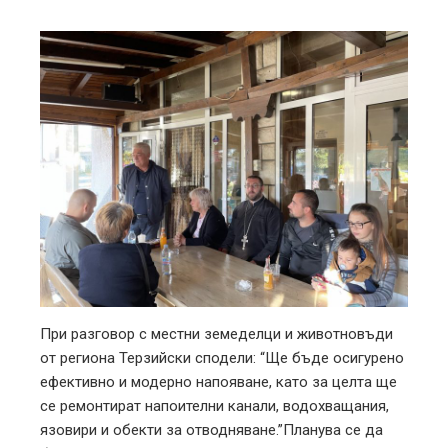
При разговор с местни земеделци и животновъди
от региона Терзийски сподели: “Ще бъде осигурено
ефективно и модерно напояване, като за целта ще
се ремонтират напоителни канали, водохващания,
язовири и обекти за отводняване.”Планува се да