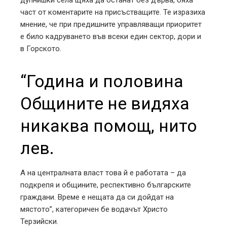
част от коментарите на присъстващите. Те изразиха
мнение, че при предишните управляващи приоритет
е било кадруването във всеки един сектор, дори и
в Горското.
“Година и половина
Общините не видяха
никаква помощ, нито
лев.
А на централната власт това й е работата – да
подкрепя и общините, респективно българските
граждани. Време е нещата да си дойдат на
мястото”, категоричен бе водачът Христо
Терзийски.