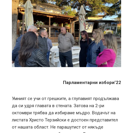
ebook
ter
edIn
erest
mbleupon
Парламентарни избори’22
l
Умният се учи от грешките, а глупавият продължава
да си удря главата в стената. Затова на 2-ри
октомври трябва да избираме мъдро. Водачът на
листата Христо Терзийски е достоен представител
от нашата област. Не парашутист от някъде