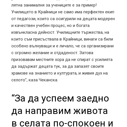
лятна занималня за учениците е за пример!
Училището в Крайници не само има перфектен екип
от педагози, които са осигурили на децата модерен
и качествен учебен процес, но и богата
извънкласна дейност. Училищните тържества, на
които съм присъствала в Крайници, винаги са били
особено вълнуващи и е личало, че са организирани
с огромно желание и отдаденост. Затова
призовавам местните хора да не спират с усилията
да задържат децата тук, за да запазят своите
храмове на знанието и културата, и живия дух на
селото”, каза Чеканска.
“За да успеем заедно
да направим живота
в селата по-спокоен и