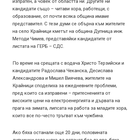
изпратен, а човек от областта ни. Другите ни
кандидати също – читави хора, работещи, с
образование, от почти всяка община имаме
представител. С тези думи се обърна към жителите
на село Крайници кметът на община Дупница инж.
Методи Чимев, представяйки кандидатите от
листата на ГЕРБ – СДС.
По време на срещата с водача Христо Терзийски и
кандидатите Радослава Чеканска, Десислава
Александрова и Мишел Виячева, жителите на
Крайници споделиха за ежедневните проблеми,
пред които са изправени – притесненията от
високите цени на електроенергията и дървата на
прага на зимата, липсата на работа за младите хора,
които все по-често тръгват към чужбина.
Ако бяха останали още 20 дни, половината
дупнишки села щяха да останат без дърва, бяха