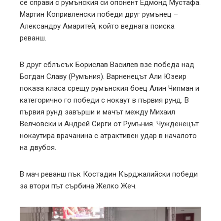
се справи с румънския си опонент Едмонд Мустафа.
Мартин Копривленски победи друг румънец –
Александру Амаритей, който веднага поиска
реванш.
В друг сблъсък Борислав Василев взе победа над
Богдан Славу (Румъния). Варненецът Али Юзеир
показа класа срещу румънския боец Алин Чипман и
категорично го победи с нокаут в първия рунд. В
първия рунд завърши и мачът между Михаил
Велчовски и Андрей Сирги от Румъния. Чужденецът
нокаутира врачанина с атрактивен удар в началото
на двубоя.
В мач реванш пък Костадин Кърджалийски победи
за втори път сърбина Желко Жеч.