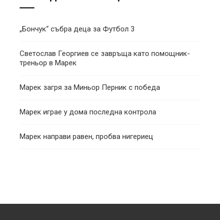
„Бончук“ събра деца за Футбол 3
Светослав Георгиев се завръща като помощник-
треньор в Марек
Марек загря за Миньор Перник с победа
Марек играе у дома последна контрола
Марек направи равен, пробва нигериец