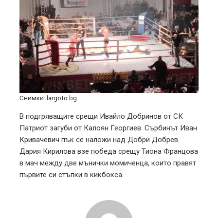
Снимки: largoto.bg
В подгряващите срещи Ивайло Добринов от СК
Патриот загуби от Калоян Георгиев. Сърбинът Иван
Кривачевич пък се наложи над Добри Добрев.
Дария Кирилова взе победа срещу Тиона Францова
в мач между две мънички момиченца, които правят
първите си стъпки в кикбокса.