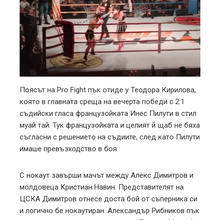
Поясът на Pro Fight пък отиде у Теодора Кирилова,
която в главната среща на вечерта победи с 2:1
съдийски гласа французойката Инес Пилути в стил
муай тай. Тук французойката и целият й щаб не бяха
съгласни с решението на съдиите, след като Пилути
имаше превъзходство в боя.
С нокаут завърши мачът между Алекс Димитров и
молдовеца Кристиан Навин. Представителят на
ЦСКА Димитров отнесе доста бой от съперника си
и логично бе нокаутиран. Александър Рибников пък