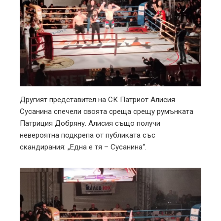
Другият представител на СК Патриот Алисия
Сусанина спечели своята среща срещу румънката
Патриция Добряну. Алисия също получи
невероятна подкрепа от публиката със
скандирания: „Една е тя – Сусанина“.