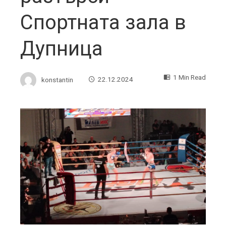
Спортната зала в
Дупница
1 Min Read
konstantin
22.12.2024
ebook
ter
edIn
erest