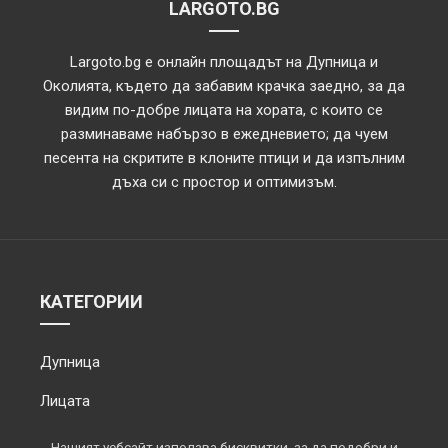
LARGOTO.BG
Largoto.bg е онлайн площадът на Дупница и
Околията, където да забавим крачка заедно, за да
видим по-добре лицата на хората, с които се
разминаваме набързо в ежедневието; да чуем
песента на скритите в клоните птици и да изпълним
дъха си с простор и оптимизъм.
КАТЕГОРИИ
Дупница
Лицата
Обектив
Нашият уебсайт използва бисквитки, за да подобри и