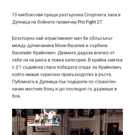
mbleupon
13 кикбоксови срещи разтърсиха Спортната зала в
Дупница на бойната галавечер
Pro Fight
27.
l
Безспорно най-атрактивният мач бе сблъсъкът
между дупничанина Мони Василев и сърбина
Василийе Крайнович. Двамата дадоха всичко от
себе си на ринга в тежка категория. В крайна сметка
с 2:1 съдийски гласа победата отиде за Крайнович,
който имаше сериозно превъзходство в ръста.
Публиката в Дупница пък подкрепи по страхотен
начин местния боец и до последно го държеше в
боя.