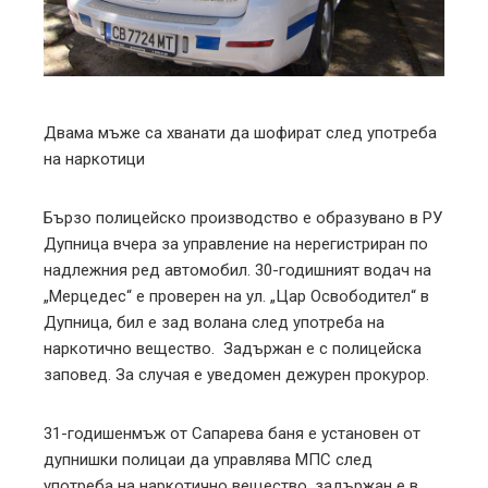
edIn
erest
mbleupon
Двама мъже са хванати да шофират след употреба
на наркотици
l
Бързо полицейско производство е образувано в РУ
Дупница вчера за управление на нерегистриран по
надлежния ред автомобил. 30-годишният водач на
„Мерцедес“ е проверен на ул. „Цар Освободител“ в
Дупница, бил е зад волана след употреба на
наркотично вещество. Задържан е с полицейска
заповед. За случая е уведомен дежурен прокурор.
31-годишенмъж от Сапарева баня е установен от
дупнишки полицаи да управлява МПС след
употреба на наркотично вещество, задържан е в