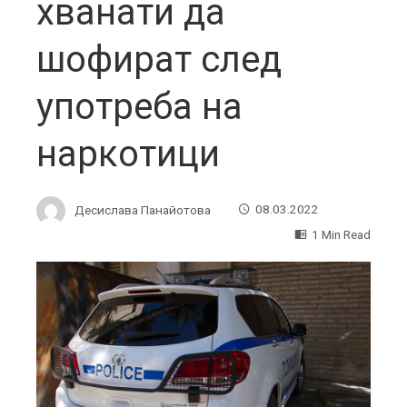
хванати да
шофират след
употреба на
наркотици
Десислава Панайотова
08.03.2022
1 Min Read
ebook
ter