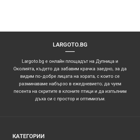
LARGOTO.BG
Largoto.bg е онлайн площадът на Дупница и
Околията, където да забавим крачка заедно, за да
видим по-добре лицата на хората, с които се
разминаваме набързо в ежедневието; да чуем
песента на скритите в клоните птици и да изпълним
дъха си с простор и оптимизъм.
КАТЕГОРИИ