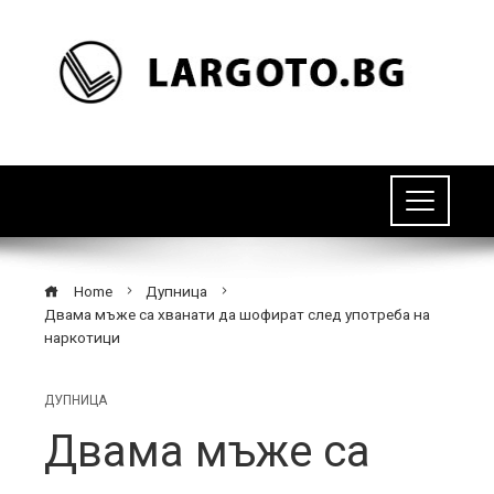
Home
Дупница
Двама мъже са хванати да шофират след употреба на
наркотици
ДУПНИЦА
Двама мъже са