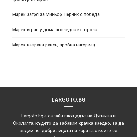
Марек загря за Миньор Перник с победа
Марек играе у дома последна контрола
Марек направи равен, пробва нигериец
LARGOTO.BG
Largoto.bg е онлайн площадът на Дупница и
Околията, където да забавим крачка заедно, за да
видим по-добре лицата на хората, с които се