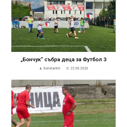
„Бончук“ събра деца за Футбол 3
konstantin
22.06.2026