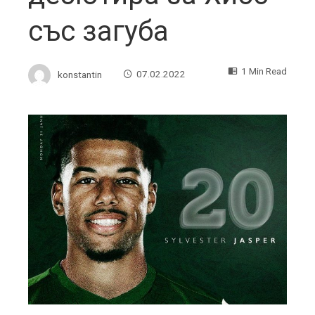
със загуба
1 Min Read
konstantin
07.02.2022
ebook
ter
edIn
erest
mbleupon