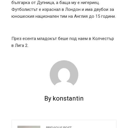
българка от Дупница, а баща му е нигериец.
Футболистът е израснал в Лондон и има двубои за
юношеския национален тим на Англия до 15 години.
През есента младокът беше под наем в Колчестър
в Лига 2.
By konstantin