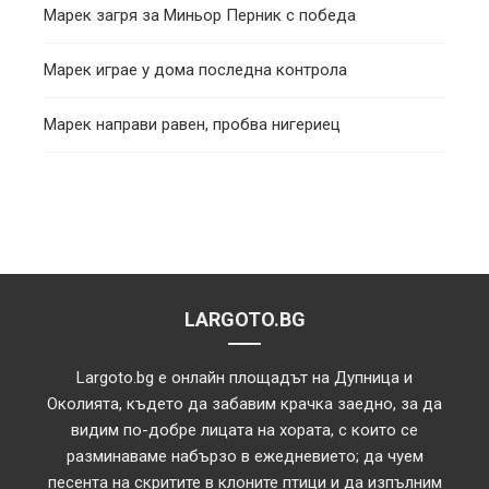
Марек загря за Миньор Перник с победа
Марек играе у дома последна контрола
Марек направи равен, пробва нигериец
LARGOTO.BG
Largoto.bg е онлайн площадът на Дупница и
Околията, където да забавим крачка заедно, за да
видим по-добре лицата на хората, с които се
разминаваме набързо в ежедневието; да чуем
песента на скритите в клоните птици и да изпълним