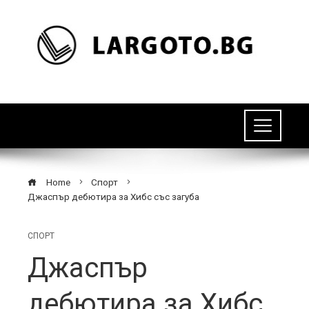
Home
Спорт
Джаспър дебютира за Хибс със загуба
СПОРТ
Джаспър
дебютира за Хибс