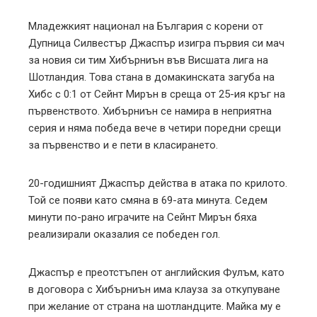
l
Младежкият национал на България с корени от
Дупница Силвестър Джаспър изигра първия си мач
за новия си тим Хибърниън във Висшата лига на
Шотландия. Това стана в домакинската загуба на
Хибс с 0:1 от Сейнт Мирън в среща от 25-ия кръг на
първенството. Хибърниън се намира в неприятна
серия и няма победа вече в четири поредни срещи
за първенство и е пети в класирането.
20-годишният Джаспър действа в атака по крилото.
Той се появи като смяна в 69-ата минута. Седем
минути по-рано играчите на Сейнт Мирън бяха
реализирали оказалия се победен гол.
Джаспър е преотстъпен от английския Фулъм, като
в договора с Хибърниън има клауза за откупуване
при желание от страна на шотландците. Майка му е