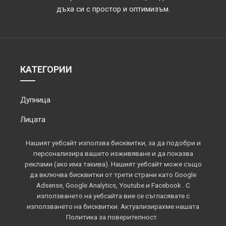
дъха си с простор и оптимизъм.
КАТЕГОРИИ
Дупница
Лицата
Обектив
Нашият уебсайт използва бисквитки, за да подобри и
персонализира вашето изживяване и да показва
Околията
реклами (ако има такива). Нашият уебсайт може също
да включва бисквитки от трети страни като Google
Площадът
Adsense, Google Analytics, Youtube и Facebook . С
използването на уебсайта вие се съгласявате с
Спорт
използването на бисквитки. Актуализирахме нашата
Политика за поверителност.