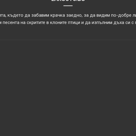
та, където да забавим крачка заедно, за да видим по-добре л
 песента на скритите в клоните птици и да изпълним дъха си с