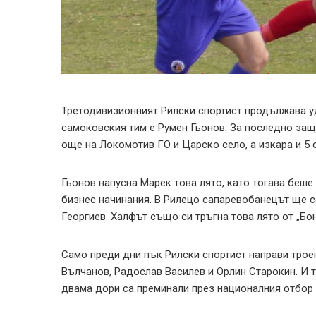
Третодивизионният Рилски спортист продължава у
самоковския тим е Румен Гьонов. За последно защи
още на Локомотив ГО и Царско село, а изкара и 5 
Гьонов напусна Марек това лято, като тогава беше
бизнес начинания. В Рилецо сапаревобанецът ще с
Георгиев. Халфът също си тръгна това лято от „Бо
Само преди дни пък Рилски спортист направи троен
Вълчанов, Радослав Василев и Орлин Старокин. И т
двама дори са преминали през националния отбор н