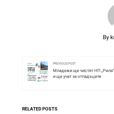
By k
PREVIOUS POST
Младежи ще чистят НП „Рила
и ще учат за отпадъците
RELATED POSTS