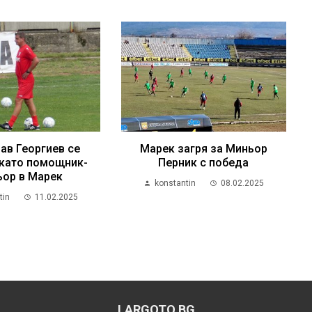
ав Георгиев се
Марек загря за Миньор
като помощник-
Перник с победа
ьор в Марек
konstantin
08.02.2025
tin
11.02.2025
LARGOTO.BG