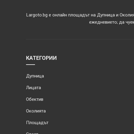
Largoto.bg е онлайн площадът на Дупница и Околия
ежедневието; да чуем
КАТЕГОРИИ
Дупница
Лицата
Обектив
Околията
Площадът