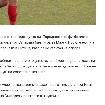
дарно със селекцията си. Поредният нов футболист в
тникът от Сапарева баня игра за Марек. Носил е екипите
сезона във Витоша, като беше капитан на отбора.
 обявил пред ръководството, че обмисля да се отдаде на
е събере с друг доскорошен играч на дупничани – Даниел
нчук“ по собствено желание.
 удар на трансферния пазар. Част от тима станаха Иван
римата са с голям опит в Първа лига, като последните
а България и са играли и в чужбина.