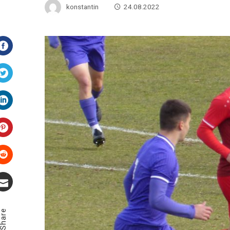
konstantin
24.08.2022
Facebook
Twitter
LinkedIn
Pinterest
Stumbleupon
Email
Share