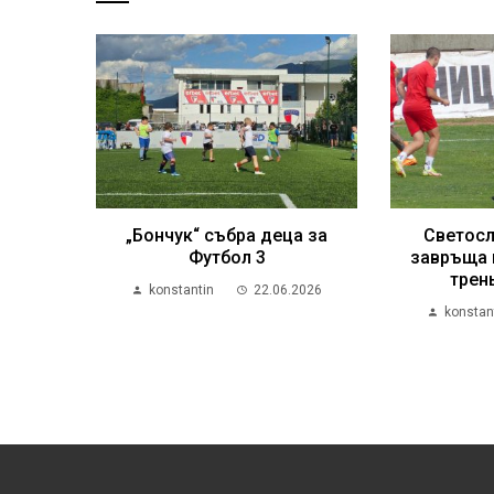
„Бончук“ събра деца за
Светосл
Футбол 3
завръща 
трен
konstantin
22.06.2026
konstan