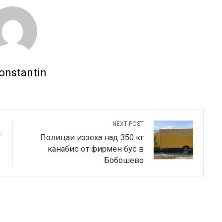
onstantin
NEXT POST
“
Полицаи иззеха над 350 кг
канабис от фирмен бус в
Бобошево