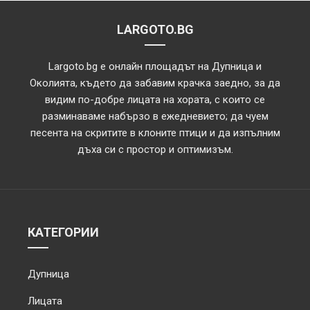
LARGOTO.BG
Largoto.bg е онлайн площадът на Дупница и
Околията, където да забавим крачка заедно, за да
видим по-добре лицата на хората, с които се
разминаваме набързо в ежедневието; да чуем
песента на скритите в клоните птици и да изпълним
дъха си с простор и оптимизъм.
КАТЕГОРИИ
Дупница
Лицата