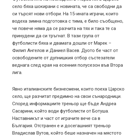
село бяха шокирани с новината, че са свободни да
l
си търсят нови отбори. На 15-ината играчи, които
водеха зимна подготовка с тима, е било съобщено,
че повече няма да се разчита на тях и така те са
принудени да си тръгнат. В тази група от
футболисти бяха и двамата дошли от Марек –
Филип Ангелов и Даниел Васев. Дуото бе част от
освободените от дупнишкия отбор състезатели
веднага след края на есенния полусезон във Втора
лига.
Явно италианските бизнесмени, които поеха Царско
село, ще разчитат предимно на свои сънародници.
Според информациите треньор ще бъде Андреа
Сасарини, който води футболисти от Ботуша.
Наставникът и част от играчите вече са в
България. Отстранен е и досегашният треньор
Владислав Вутов, който беше назначен на мястото