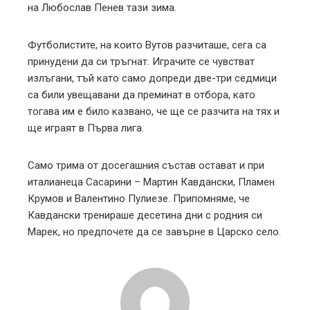
на Любослав Пенев тази зима.
Футболистите, на които Вутов разчиташе, сега са
принудени да си тръгнат. Играчите се чувстват
излъгани, тъй като само допреди две-три седмици
са били увещавани да преминат в отбора, като
тогава им е било казвано, че ще се разчита на тях и
ще играят в Първа лига.
Само трима от досегашния състав остават и при
италианеца Сасарини – Мартин Кавдански, Пламен
Крумов и Валентино Пулиезе. Припомняме, че
Кавдански тренираше десетина дни с родния си
Марек, но предпочете да се завърне в Царско село.