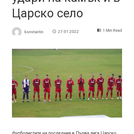
Царско село
1 Min Read
konstantin
27.01.2022
ebook
ter
edIn
erest
mbleupon
Футболистите на последния в Първа лига Царско