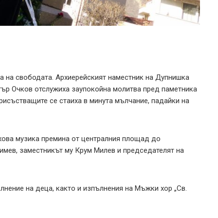
ла на свободата. Архиерейският наместник на Дупнишка
тър Очков отслужиха заупокойна молитва пред паметника
присъстващите се стаиха в минута мълчание, падайки на
хова музика премина от централния площад до
Чимев, заместникът му Крум Милев и председателят на
лнение на деца, както и изпълнения на Мъжки хор „Св.