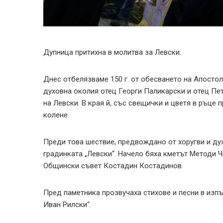
Дупница притихна в молитва за Левски.
Днес отбелязваме 150 г. от обесването на Апосто
духовна околия отец Георги Паликарски и отец Пе
на Левски. В края й, със свещички и цветя в ръце 
колене.
Преди това шествие, предвождано от хоругви и ду
градинката „Левски“. Начело бяха кметът Методи 
Общински съвет Костадин Костадинов.
Пред паметника прозвучаха стихове и песни в изпъ
Иван Рилски“.