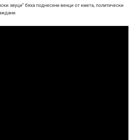
ски звуци“ бяха поднесени венци от кмета, политически
раждани.