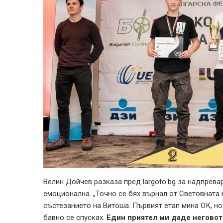
Велин Дойчев разказа пред largoto.bg за надпрева
емоционална. „Точно се бях върнал от Световната 
състезанието на Витоша. Първият етап мина ОК, но 
бавно се спусках.
Един приятел ми даде неговот