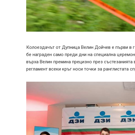
Колоездачът от Дупница Велин Дойчев е първи в г
бе награден само преди дни на специална церемони
върха Велин премина прецизно през състезанията 
регламент всеки кръг носи точки за ранглистата с