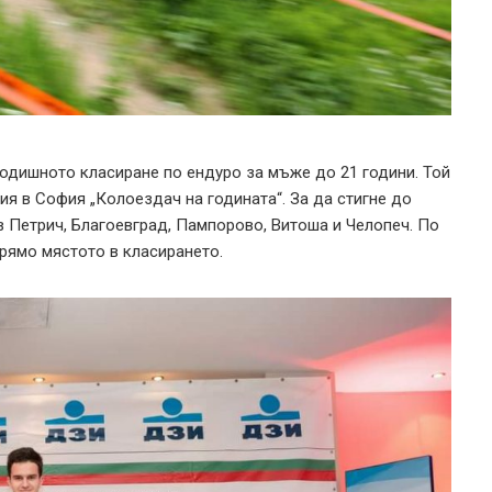
одишното класиране по ендуро за мъже до 21 години. Той
я в София „Колоездач на годината“. За да стигне до
в Петрич, Благоевград, Пампорово, Витоша и Челопеч. По
прямо мястото в класирането.