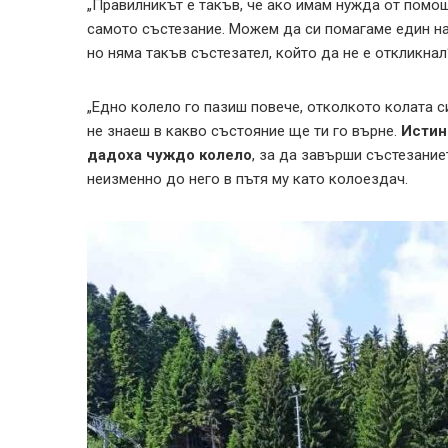
„Правилникът е такъв, че ако имам нужда от помо
самото състезание. Можем да си помагаме един на 
но няма такъв състезател, който да не е откликнал
„Едно колело го пазиш повече, отколкото колата си.
не знаеш в какво състояние ще ти го върне.
Истин
дадоха чуждо колело
, за да завърши състезаниет
неизменно до него в пътя му като колоездач.