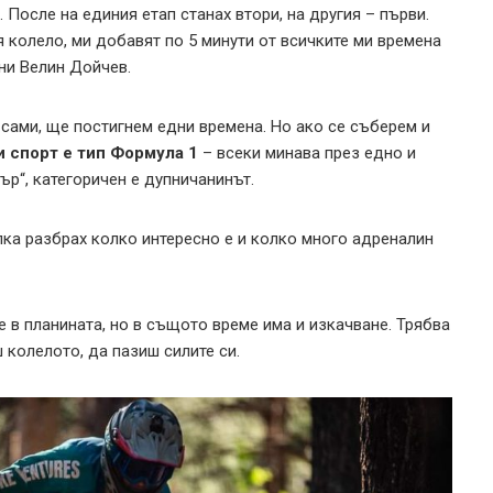
 После на единия етап станах втори, на другия – първи.
 колело, ми добавят по 5 минути от всичките ми времена
сни Велин Дойчев.
е сами, ще постигнем едни времена. Но ако се съберем и
и спорт е тип Формула 1
– всеки минава през едно и
р“, категоричен е дупничанинът.
ъпка разбрах колко интересно е и колко много адреналин
е в планината, но в същото време има и изкачване. Трябва
 колелото, да пазиш силите си.