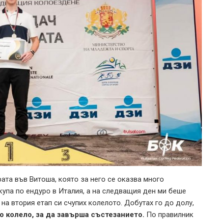
рата във Витоша, която за него се оказва много
купа по ендуро в Италия, а на следващия ден ми беше
на втория етап си счупих колелото. Добутах го до долу,
о колело, за да завърша състезанието.
По правилник