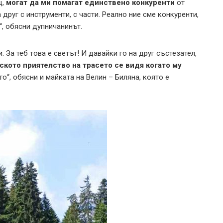
щ,
могат да ми помагат единствено конкуренти
от
друг с инструменти, с части. Реално ние сме конкуренти,
“, обясни дупничанинът.
 За теб това е светът! И давайки го на друг състезател,
ското приятелство на трасето се видя когато му
о“, обясни и майката на Велин – Биляна, която е