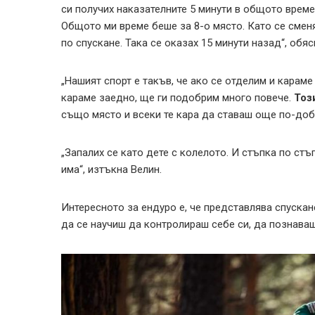
си получих наказателните 5 минути в общото време.
Общото ми време беше за 8-о място. Като се сменя
по спускане. Така се оказах 15 минути назад“, обя
„Нашият спорт е такъв, че ако се отделим и карам
караме заедно, ще ги подобрим много повече.
Тоз
също място и всеки те кара да ставаш още по-добъ
„Запалих се като дете с колелото. И стъпка по ст
има“, изтъкна Велин.
Интересното за ендуро е, че представлява спускан
да се научиш да контролираш себе си, да познаваш