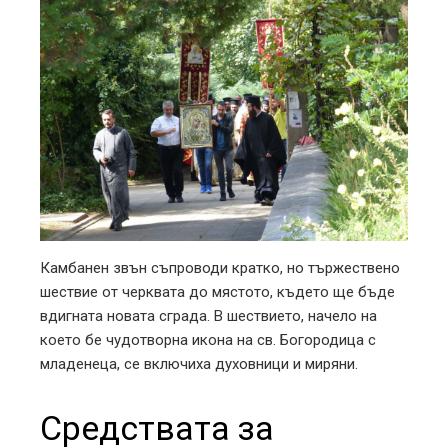
Камбанен звън съпроводи кратко, но тържествено
шествие от черквата до мястото, където ще бъде
вдигната новата сграда. В шествието, начело на
което бе чудотворна икона на св. Богородица с
младенеца, се включиха духовници и миряни.
Средствата за