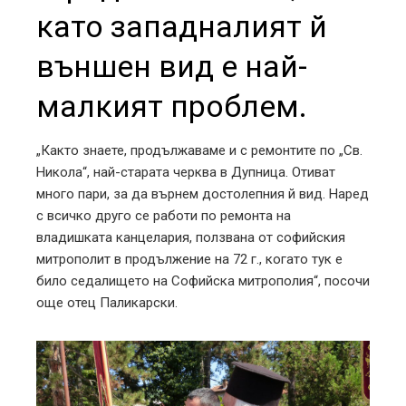
като западналият й
външен вид е най-
малкият проблем.
„Както знаете, продължаваме и с ремонтите по „Св.
Никола“, най-старата черква в Дупница. Отиват
много пари, за да върнем достолепния й вид. Наред
с всичко друго се работи по ремонта на
владишката канцелария, ползвана от софийския
митрополит в продължение на 72 г., когато тук е
било седалището на Софийска митрополия“, посочи
още отец Паликарски.