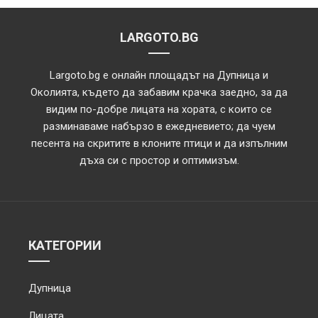
LARGOTO.BG
Largoto.bg е онлайн площадът на Дупница и
Околията, където да забавим крачка заедно, за да
видим по-добре лицата на хората, с които се
разминаваме набързо в ежедневието; да чуем
песента на скритите в клоните птици и да изпълним
дъха си с простор и оптимизъм.
КАТЕГОРИИ
Дупница
Лицата