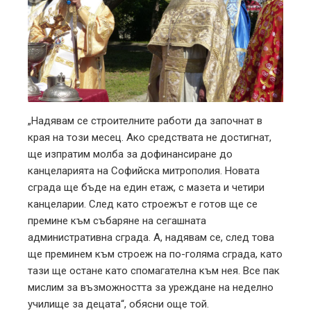
„Надявам се строителните работи да започнат в
края на този месец. Ако средствата не достигнат,
ще изпратим молба за дофинансиране до
канцеларията на Софийска митрополия. Новата
сграда ще бъде на един етаж, с мазета и четири
канцеларии. След като строежът е готов ще се
премине към събаряне на сегашната
административна сграда. А, надявам се, след това
ще преминем към строеж на по-голяма сграда, като
тази ще остане като спомагателна към нея. Все пак
мислим за възможността за уреждане на неделно
училище за децата“, обясни още той.