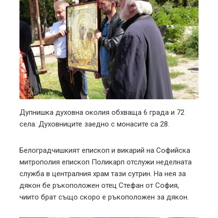
Дупнишка духовна околия обхваща 6 града и 72
села. Духовниците заедно с монасите са 28.
Белоградчишкият епископ и викарий на Софийска
митрополия епископ Поликарп отслужи неделната
служба в централния храм тази сутрин. На нея за
дякон бе ръкоположен отец Стефан от София,
чиито брат също скоро е ръкоположен за дякон.