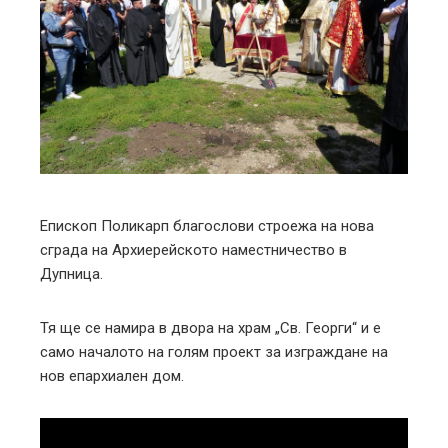
ter
edIn
erest
mbleupon
Епископ Поликарп благослови строежа на нова
сграда на Архиерейското наместничество в
l
Дупница.
Тя ще се намира в двора на храм „Св. Георги“ и е
само началото на голям проект за изграждане на
нов епархиален дом.