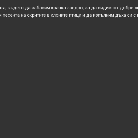
та, където да забавим крачка заедно, за да видим по-добре л
 песента на скритите в клоните птици и да изпълним дъха си с