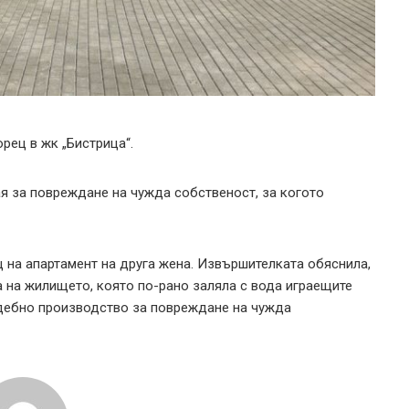
рец в жк „Бистрица“.
ая за повреждане на чужда собственост, за когото
ц на апартамент на друга жена. Извършителката обяснила,
а на жилището, която по-рано заляла с вода играещите
дебно производство за повреждане на чужда