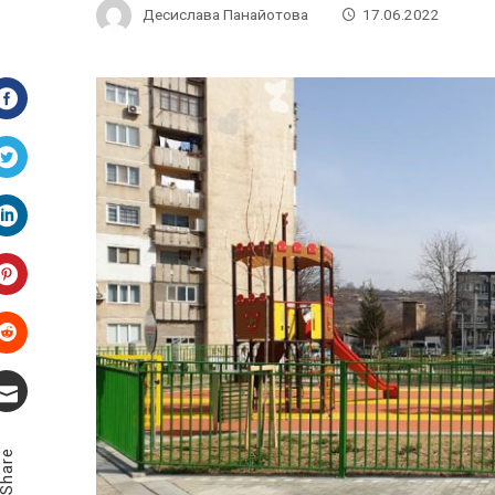
Десислава Панайотова
17.06.2022
Facebook
Twitter
LinkedIn
Pinterest
Stumbleupon
Email
Share