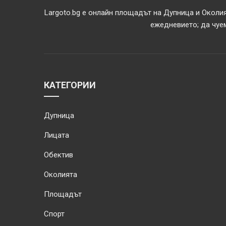
Largoto.bg е онлайн площадът на Дупница и Околия
ежедневието; да чуем
КАТЕГОРИИ
Дупница
Лицата
Обектив
Околията
Площадът
Спорт