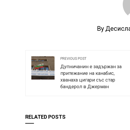
By Десисл
PREVIOUS POST
Дупничанин е задържан за
притежание на канабис,
хванаха цигари със стар
бандерол в Джерман
RELATED POSTS