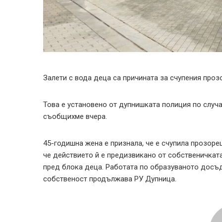
Залети с вода деца са причината за счупения прозо
Това е установено от дупнишката полиция по случ
съобщихме вчера.
45-годишна жена е признала, че е счупила прозоре
че действието й е предизвикано от собственичкат
пред блока деца. Работата по образуваното досъ
собственост продължава РУ Дупница.