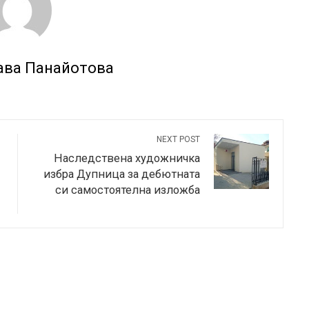
ава Панайотова
NEXT POST
Наследствена художничка
избра Дупница за дебютната
си самостоятелна изложба