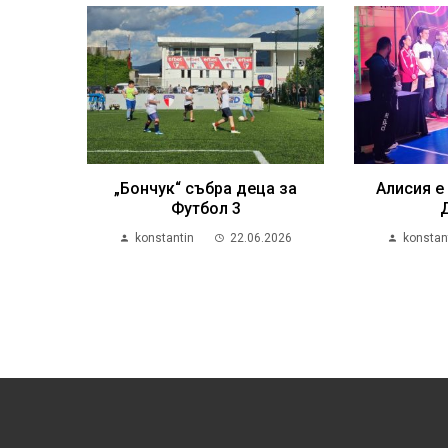
„Бончук“ събра деца за
Алисия е
Футбол 3
konstantin
22.06.2026
konstan