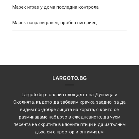
Марек играе у дома последна контрола
Марек направи равен, пробва нигериец
LARGOTO.BG
Largoto.bg е онлайн площадът на Дупница и
Околията, където да забавим крачка заедно, за да
видим по-добре лицата на хората, с които се
разминаваме набързо в ежедневието; да чуем
песента на скритите в клоните птици и да изпълним
дъха си с простор и оптимизъм.