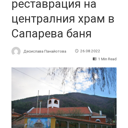
реставрация на
централния храм в
Сапарева баня
Десислава Панайотова
26.08.2022
1 Min Read
ebook
ter
edIn