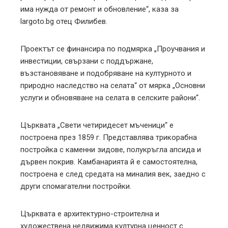
има нужда от ремонт и обновление“, каза за
largoto.bg отец Филибев.
Проектът се финансира по подмярка „Проучвания и
инвестиции, свързани с поддържане,
възстановяване и подобряване на културното и
природно наследство на селата“ от мярка „Основни
услуги и обновяване на селата в селските райони“.
Църквата „Свети четиридесет мъченици“ е
построена през 1859 г. Представлява трикорабна
постройка с каменни зидове, полукръгла апсида и
дървен покрив. Камбанарията й е самостоятелна,
построена е след средата на миналия век, заедно с
други спомагателни постройки.
Църквата е архитектурно-строителна и
художествена недвижима културна ценност с