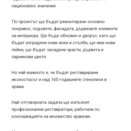
национално значение.
По проектът ще бъдат ремонтирани основно
покривът, подовете, фасадата, дървените елементи
на интериора. Ще бъде обновен и дворът, като ще
бъдат изградени нови алеи и стълби, ще има нови
пейки, ще бъдат засадени храсти, дървета и
парникови цветя.
Но най-важното е, че бъдат реставрирани
иконостасът и над 160-годишните стенописи в
храма.
Най-отговорната задача ще изпълнят
професионални реставратори, работили по
консервацията на множество храмове.