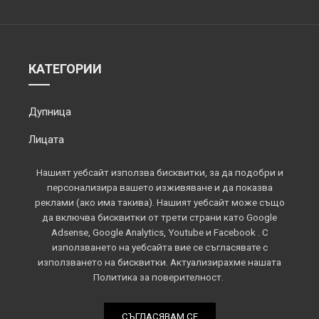
КАТЕГОРИИ
Дупница
Лицата
Обектив
Нашият уебсайт използва бисквитки, за да подобри и
персонализира вашето изживяване и да показва
Околията
реклами (ако има такива). Нашият уебсайт може също
да включва бисквитки от трети страни като Google
Площадът
Adsense, Google Analytics, Youtube и Facebook . С
използването на уебсайта вие се съгласявате с
Спорт
използването на бисквитки. Актуализирахме нашата
Политика за поверителност.
СЪГЛАСЯВАМ СЕ