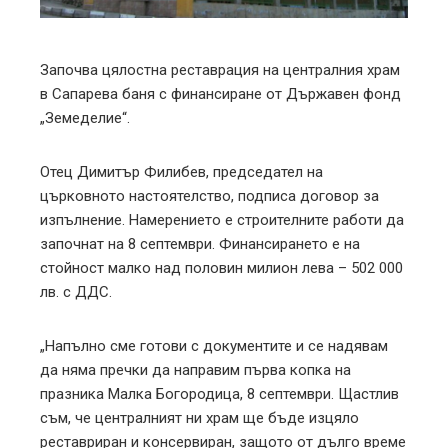
erest
mbleupon
Започва цялостна реставрация на централния храм
в Сапарева баня с финансиране от Държавен фонд
l
„Земеделие“.
Отец Димитър Филибев, председател на
църковното настоятелство, подписа договор за
изпълнение. Намерението е строителните работи да
започнат на 8 септември. Финансирането е на
стойност малко над половин милион лева – 502 000
лв. с ДДС.
„Напълно сме готови с документите и се надявам
да няма пречки да направим първа копка на
празника Малка Богородица, 8 септември. Щастлив
съм, че централният ни храм ще бъде изцяло
реставриран и консервиран, защото от дълго време