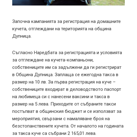
erest
mbleupon
Започна кампанията за регистрация на домашните
кучета, отглеждани на територията на община
l
Дупница.
Съгласно Наредбата за регистрацията и условията
за отглеждане на кучета-компаньони,
собствениците им са задължени да ги регистрират
в Община Дупница. Заплаща се ежегодна такса в
размер на 10 лв. За първа регистрация на куче –
собствениците входират в деловодството паспорт
на любимеца си с нанесени ваксини и такса в
размер на 5 лева. Приходите от събраните такси
постъпват в общинския бюджет и се използват за
мероприятия, свързани с намаляване броя на
безстопанствените кучета. От началото на годината
за такса куче са събрани 2 165,01 лева.