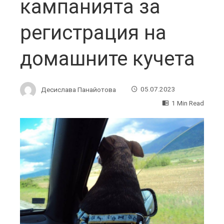
кампанията за
регистрация на
домашните кучета
Десислава Панайотова
05.07.2023
1 Min Read
ebook
ter
edIn