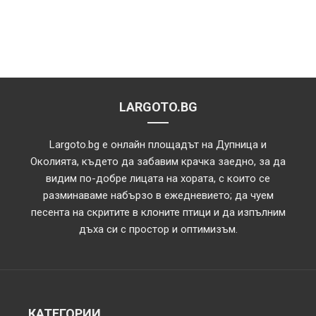
LARGOTO.BG
Largoto.bg е онлайн площадът на Дупница и
Околията, където да забавим крачка заедно, за да
видим по-добре лицата на хората, с които се
разминаваме набързо в ежедневието; да чуем
песента на скритите в клоните птици и да изпълним
дъха си с простор и оптимизъм.
КАТЕГОРИИ