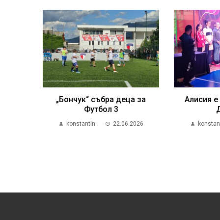
„Бончук“ събра деца за
Алисия е
Футбол 3
konstantin
22.06.2026
konstan