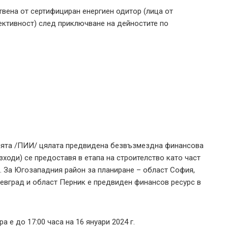
твена от сертифициран енергиен одитор (лица от
фективност) след приключване на дейностите по
ията /ПИИ/ цялата предвидена безвъзмездна финансова
ходи) се предоставя в етапа на строителство като част
. За Югозападния район за планиране – област София,
евград и област Перник е предвиден финансов ресурс в
е до 17:00 часа на 16 януари 2024 г.