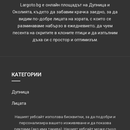
Largoto.bg е онлайн площадът на Дупница и
Околията, където да забавим крачка заедно, за да
видим по-добре лицата на хората, с които се
разминаваме набързо в ежедневието; да чуем
песента на скритите в клоните птици и да изпълним
дъха си с простор и оптимизъм.
КАТЕГОРИИ
Дупница
Лицата
Обектив
Нашият уебсайт използва бисквитки, за да подобри и
персонализира вашето изживяване и да показва
Околията
реклами (ако има такива). Нашият уебсайт може също