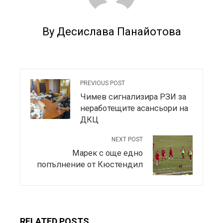
By Десислава Панайотова
PREVIOUS POST
Чимев сигнализира РЗИ за
неработещите асансьори на
ДКЦ
NEXT POST
Марек с още едно
попълнение от Кюстендил
RELATED POSTS