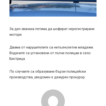
edIn
erest
mbleupon
За ден хванаха петима да шофират нерегистрирани
мотори.
l
Двама от нарушителите са непълнолетни младежи.
Водачите са установени от пътни полицаи в село
Бистрица.
По случаите са образувани бързи полицейски
производства, уведомен е дежурен прокурор.