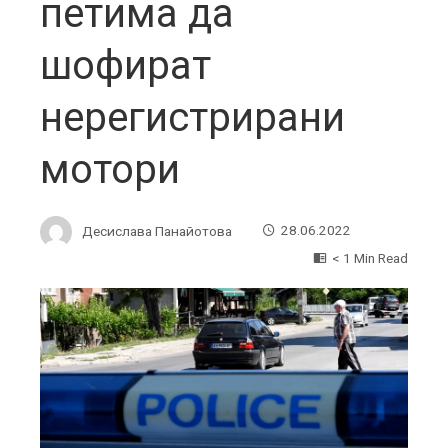
петима да
шофират
нерегистрирани
мотори
Десислава Панайотова
28.06.2022
< 1 Min Read
ebook
ter