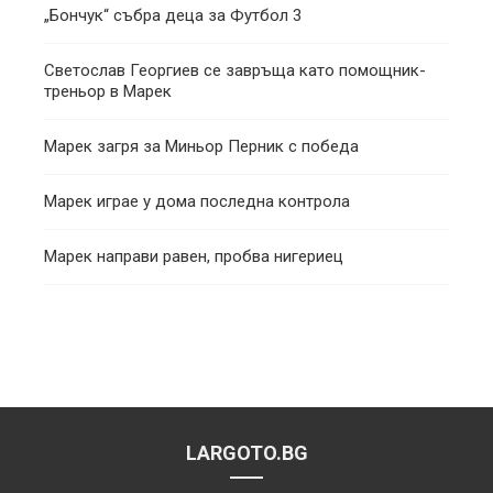
„Бончук“ събра деца за Футбол 3
Светослав Георгиев се завръща като помощник-
треньор в Марек
Марек загря за Миньор Перник с победа
Марек играе у дома последна контрола
Марек направи равен, пробва нигериец
LARGOTO.BG