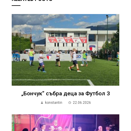
„Бончук“ събра деца за Футбол 3
konstantin
22.06.2026