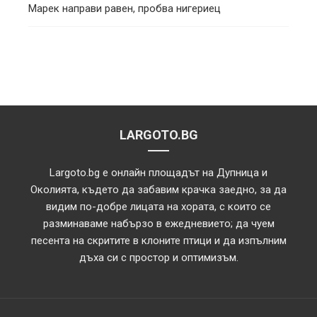
Марек направи равен, пробва нигериец
LARGOTO.BG
Largoto.bg е онлайн площадът на Дупница и
Околията, където да забавим крачка заедно, за да
видим по-добре лицата на хората, с които се
разминаваме набързо в ежедневието; да чуем
песента на скритите в клоните птици и да изпълним
дъха си с простор и оптимизъм.