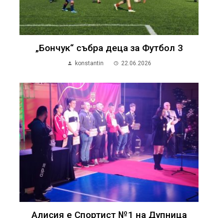
„Бончук“ събра деца за Футбол 3
konstantin
22.06.2026
Алисия е Спортист №1 на Дупница