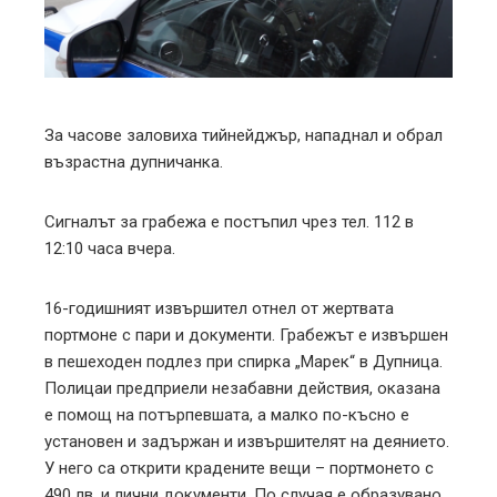
edIn
erest
mbleupon
За часове заловиха тийнейджър, нападнал и обрал
възрастна дупничанка.
l
Сигналът за грабежа е постъпил чрез тел. 112 в
12:10 часа вчера.
16-годишният извършител отнел от жертвата
портмоне с пари и документи. Грабежът е извършен
в пешеходен подлез при спирка „Марек“ в Дупница.
Полицаи предприели незабавни действия, оказана
е помощ на потърпевшата, а малко по-късно е
установен и задържан и извършителят на деянието.
У него са открити крадените вещи – портмонето с
490 лв. и лични документи. По случая е образувано