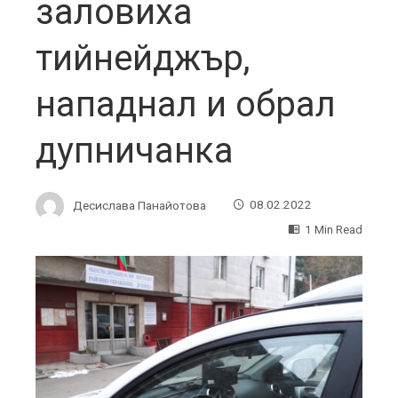
заловиха
тийнейджър,
нападнал и обрал
дупничанка
Десислава Панайотова
08.02.2022
1 Min Read
ebook
ter