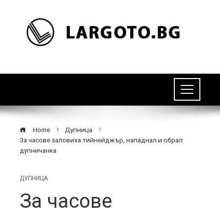
Home
Дупница
За часове заловиха тийнейджър, нападнал и обрал
дупничанка
ДУПНИЦА
За часове