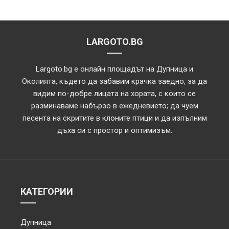
LARGOTO.BG
Largoto.bg е онлайн площадът на Дупница и
Околията, където да забавим крачка заедно, за да
видим по-добре лицата на хората, с които се
разминаваме набързо в ежедневието; да чуем
песента на скритите в клоните птици и да изпълним
дъха си с простор и оптимизъм.
КАТЕГОРИИ
Дупница