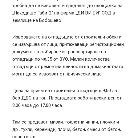
трябва да се извозват и предават до площадка на
„Находище Габи-2“ на фирма „ДИ ВИ БИ“ ООД в
землище на Бобошево.
Извозването на отпадъците от строителни обекти
се извършва от лица, притежаващи регистрационен
документ за събиране и транспортиране на
отпадъци по чл.35 от ЗУО. Малки количества
отпадъци от ремонтни дейности на домакинствата
могат да се извозват от физически лица.
Цена на прием на строителни отпадъци е 9,00 лв.
без ДДС на тон. Площадката работи всеки ден от
8,00 часа до 17,00 часа.
Там се предават: мивки, тоалетни чинии, плочки и
др., тухли, керемиди, плочи, бетон, смеси от бетон,
почва и др.