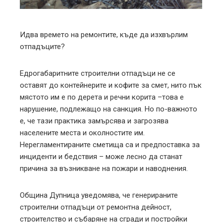
erest
mbleupon
Идва времето на ремонтите, къде да изхвърлим
отпадъците?
l
Едрогабаритните строителни отпадъци не се
оставят до контейнерите и кофите за смет, нито пък
мястото им е по дерета и речни корита –това е
нарушение, подлежащо на санкция. Но по-важното
е, че тази практика замърсява и загрозява
населените места и околностите им.
Нерегламентираните сметища са и предпоставка за
инциденти и бедствия – може лесно да станат
причина за възникване на пожари и наводнения.
Община Дупница уведомява, че генерираните
строителни отпадъци от ремонтна дейност,
строителство и събаряне на сгради и постройки