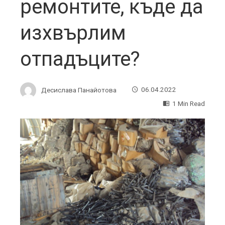
ремонтите, къде да
изхвърлим
отпадъците?
Десислава Панайотова
06.04.2022
1 Min Read
ebook
ter
edIn