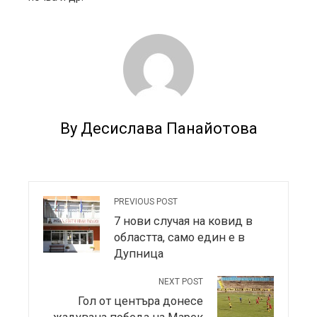
By Десислава Панайотова
PREVIOUS POST
7 нови случая на ковид в
областта, само един е в
Дупница
NEXT POST
Гол от центъра донесе