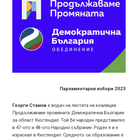
ter
edIn
erest
mbleupon
l
Парламентарни избори 2023
Георги Стамов
е водач на листата на коалиция
Продължаваме промяната-Демократична България
за област Кюстендил. Той бе народен представител
в 47-ото и 48-ото Народно събрание. Роден е и е
израснал в Кюстендил. Средното си образование е