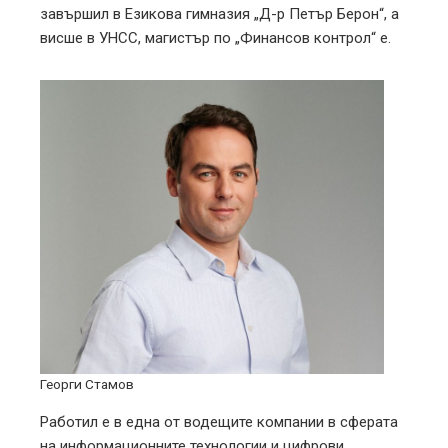
завършил в Езикова гимназия „Д-р Петър Берон“, а
висше в УНСС, магистър по „Финансов контрол“ е.
Георги Стамов
Работил е в една от водещите компании в сферата
на информационните технологии и цифрови