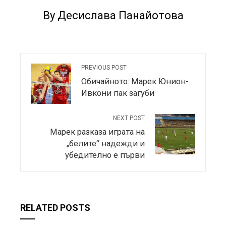
By Десислава Панайотова
PREVIOUS POST
Обичайното: Марек Юнион-
Ивкони пак загуби
NEXT POST
Марек разказа играта на
„белите“ надежди и
убедително е първи
RELATED POSTS