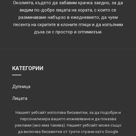
Околията, където да забавим крачка заедно, за да
видим по-добре лицата на хората, с които се
разминаваме набързо в ежедневието; да чуем
песента на скритите в клоните птици и да изпълним
дъха си с простор и оптимизъм.
КАТЕГОРИИ
Дупница
Лицата
Обектив
Нашият уебсайт използва бисквитки, за да подобри и
персонализира вашето изживяване и да показва
Околията
реклами (ако има такива). Нашият уебсайт може също
да включва бисквитки от трети страни като Google
Площадът