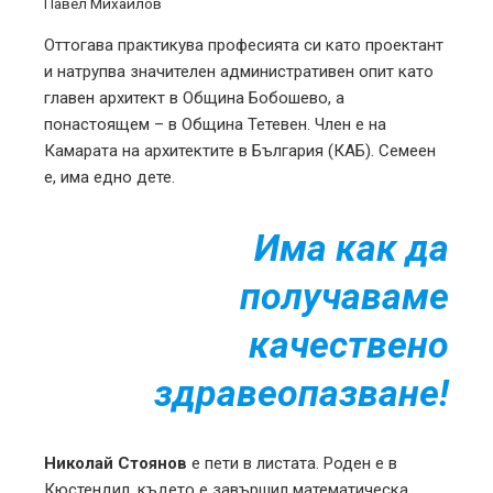
Павел Михайлов
Оттогава практикува професията си като проектант
и натрупва значителен административен опит като
главен архитект в Община Бобошево, а
понастоящем – в Община Тетевен. Член е на
Камарата на архитектите в България (КАБ). Семеен
е, има едно дете.
Има как да
получаваме
качествено
здравеопазване!
Николай Стоянов
е пети в листата. Роден е в
Кюстендил, където е завършил математическа