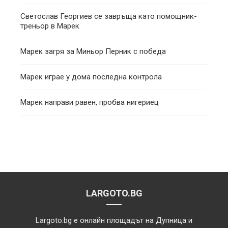
Светослав Георгиев се завръща като помощник-
треньор в Марек
Марек загря за Миньор Перник с победа
Марек играе у дома последна контрола
Марек направи равен, пробва нигериец
LARGOTO.BG
Largoto.bg е онлайн площадът на Дупница и