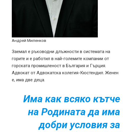
Андрей Миленков
Заемал е ръководни длъжности в системата на
горите и е работил в най-големите компании от
горската промишленост в България и Гърция.
Адвокат от Адвокатска колегия-Кюстендил. Женен
е, има две деца.
Има как всяко кътче
на Родината да има
добри условия за