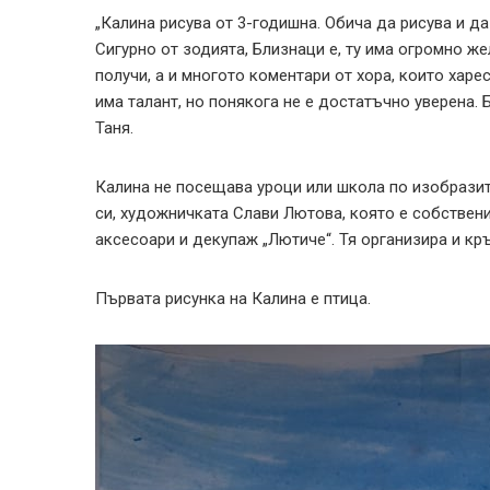
„Калина рисува от 3-годишна. Обича да рисува и да
Сигурно от зодията, Близнаци е, ту има огромно же
получи, а и многото коментари от хора, които харес
има талант, но понякога не е достатъчно уверена. Б
Таня.
Калина не посещава уроци или школа по изобразите
си, художничката Слави Лютова, която е собствен
аксесоари и декупаж „Лютиче“. Тя организира и кр
Първата рисунка на Калина е птица.