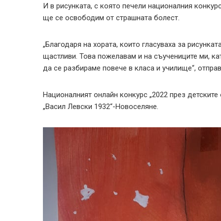
И в рисунката, с която печели националния конкурс
ще се освободим от страшната болест.
„Благодаря на хората, които гласуваха за рисункат
щастливи. Това пожелавам и на съучениците ми, кат
да се разбираме повече в класа и училище“, отпра
Националният онлайн конкурс „2022 през детските 
„Васил Левски 1932“-Новоселяне.