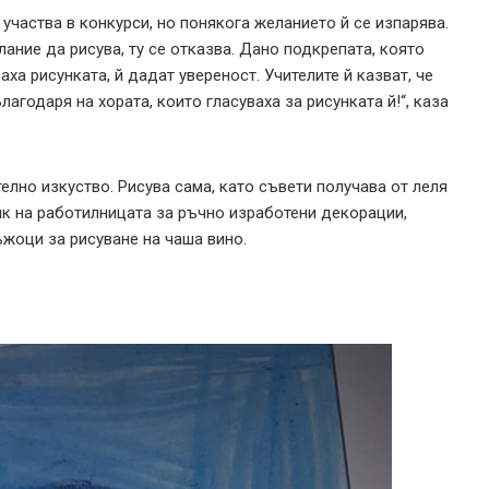
 участва в конкурси, но понякога желанието й се изпарява.
лание да рисува, ту се отказва. Дано подкрепата, която
аха рисунката, й дадат увереност. Учителите й казват, че
лагодаря на хората, които гласуваха за рисунката й!“, каза
лно изкуство. Рисува сама, като съвети получава от леля
ик на работилницата за ръчно изработени декорации,
ъжоци за рисуване на чаша вино.