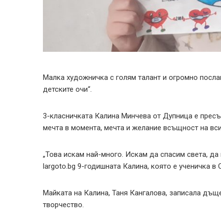
Малка художничка с голям талант и огромно посла
детските очи“.
3-класничката Калина Минчева от Дупница е пресъз
мечта в момента, мечта и желание всъщност на вс
„Това искам най-много. Искам да спасим света, да 
largoto.bg 9-годишната Калина, която е ученичка в
Майката на Калина, Таня Кангалова, записала дъще
творчество.