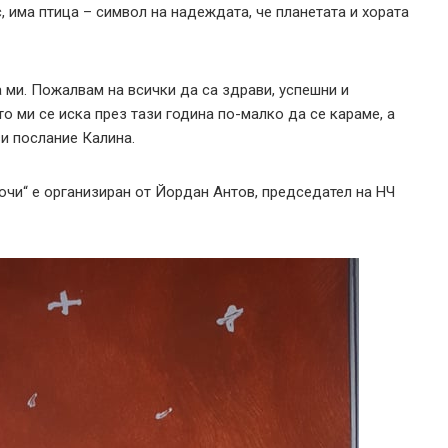
, има птица – символ на надеждата, че планетата и хората
а ми. Пожалвам на всички да са здрави, успешни и
о ми се иска през тази година по-малко да се караме, а
ви послание Калина.
очи“ е организиран от Йордан Антов, председател на НЧ