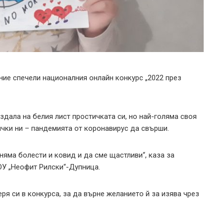
ние спечели националния онлайн конкурс „2022 през
дала на белия лист простичката си, но най-голяма своя
ички ни – пандемията от коронавирус да свърши.
няма болести и ковид и да сме щастливи“, каза за
 ОУ „Неофит Рилски“-Дупница.
ря си в конкурса, за да върне желанието й за изява чрез