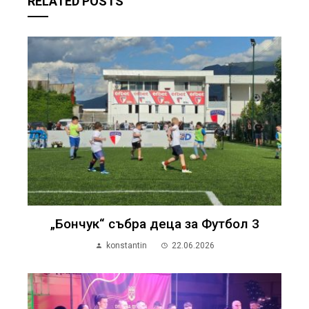
RELATED POSTS
„Бончук“ събра деца за Футбол 3
konstantin
22.06.2026