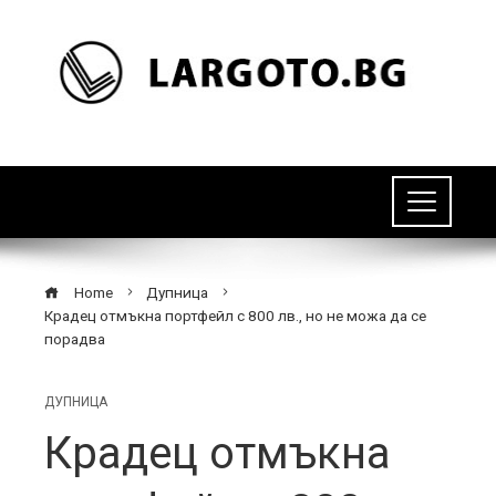
Home
Дупница
Крадец отмъкна портфейл с 800 лв., но не можа да се
порадва
ДУПНИЦА
Крадец отмъкна