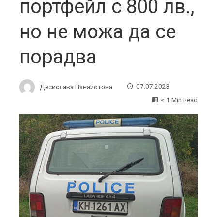
портфейл с 800 лв.,
но не можа да се
порадва
Десислава Панайотова
07.07.2023
< 1 Min Read
ebook
ter
edIn