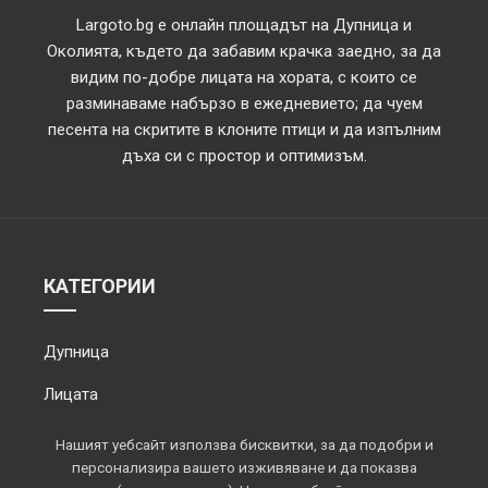
Largoto.bg е онлайн площадът на Дупница и
Околията, където да забавим крачка заедно, за да
видим по-добре лицата на хората, с които се
разминаваме набързо в ежедневието; да чуем
песента на скритите в клоните птици и да изпълним
дъха си с простор и оптимизъм.
КАТЕГОРИИ
Дупница
Лицата
Обектив
Нашият уебсайт използва бисквитки, за да подобри и
персонализира вашето изживяване и да показва
Околията