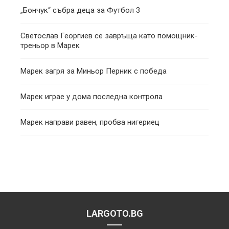
„Бончук“ събра деца за Футбол 3
Светослав Георгиев се завръща като помощник-
треньор в Марек
Марек загря за Миньор Перник с победа
Марек играе у дома последна контрола
Марек направи равен, пробва нигериец
LARGOTO.BG