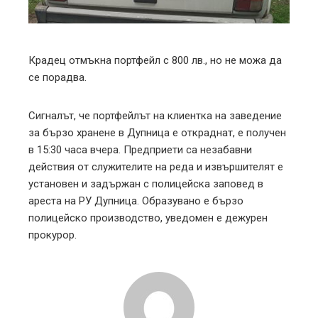
erest
mbleupon
Крадец отмъкна портфейл с 800 лв., но не можа да
l
се порадва.
Сигналът, че портфейлът на клиентка на заведение
за бързо хранене в Дупница е откраднат, е получен
в 15:30 часа вчера. Предприети са незабавни
действия от служителите на реда и извършителят е
установен и задържан с полицейска заповед в
ареста на РУ Дупница. Образувано е бързо
полицейско производство, уведомен е дежурен
прокурор.