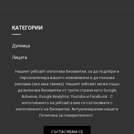
КАТЕГОРИИ
Дупница
Лицата
Обектив
Нашият уебсайт използва бисквитки, за да подобри и
персонализира вашето изживяване и да показва
Околията
реклами (ако има такива). Нашият уебсайт може също
да включва бисквитки от трети страни като Google
Площадът
Adsense, Google Analytics, Youtube и Facebook . С
използването на уебсайта вие се съгласявате с
Спорт
използването на бисквитки. Актуализирахме нашата
Политика за поверителност.
СЪГЛАСЯВАМ СЕ