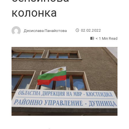
колонка
Десислава Панайотова
02.02.2022
< 1 Min Read
ebook
ter
edIn
erest
mbleupon