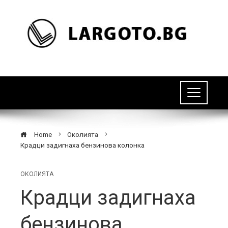
Home
Околията
Крадци задигнаха бензинова колонка
ОКОЛИЯТА
Крадци задигнаха
бензинова