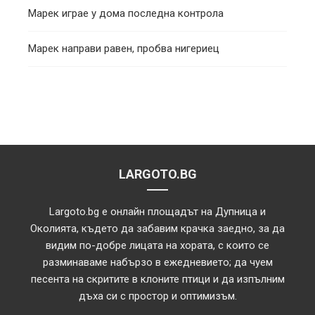
Марек играе у дома последна контрола
Марек направи равен, пробва нигериец
LARGOTO.BG
Largoto.bg е онлайн площадът на Дупница и
Околията, където да забавим крачка заедно, за да
видим по-добре лицата на хората, с които се
разминаваме набързо в ежедневието; да чуем
песента на скритите в клоните птици и да изпълним
дъха си с простор и оптимизъм.