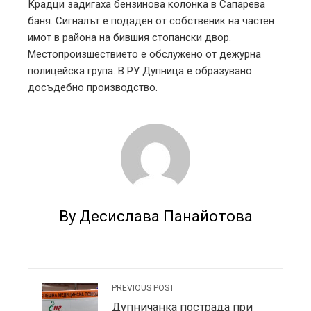
Крадци задигаха бензинова колонка в Сапарева
баня. Сигналът е подаден от собственик на частен
l
имот в района на бившия стопански двор.
Местопроизшествието е обслужено от дежурна
полицейска група. В РУ Дупница е образувано
досъдебно производство.
By Десислава Панайотова
PREVIOUS POST
Дупничанка пострада при