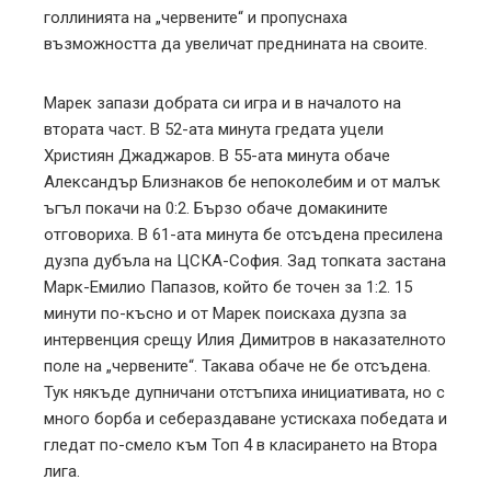
голлинията на „червените“ и пропуснаха
възможността да увеличат преднината на своите.
Марек запази добрата си игра и в началото на
втората част. В 52-ата минута гредата уцели
Християн Джаджаров. В 55-ата минута обаче
Александър Близнаков бе непоколебим и от малък
ъгъл покачи на 0:2. Бързо обаче домакините
отговориха. В 61-ата минута бе отсъдена пресилена
дузпа дубъла на ЦСКА-София. Зад топката застана
Марк-Емилио Папазов, който бе точен за 1:2. 15
минути по-късно и от Марек поискаха дузпа за
интервенция срещу Илия Димитров в наказателното
поле на „червените“. Такава обаче не бе отсъдена.
Тук някъде дупничани отстъпиха инициативата, но с
много борба и себераздаване устискаха победата и
гледат по-смело към Топ 4 в класирането на Втора
лига.