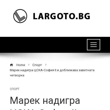
Home
Спорт
Марек надигра ЦСКА-София II и доближава заветната
четворка
СПОРТ
Марек надигра