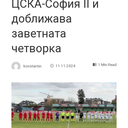
ЦСКА-София II и
доближава
заветната
четворка
1 Min Read
konstantin
11.11.2024
ebook
ter