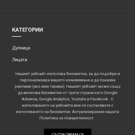
КАТЕГОРИИ
Дупница
Лицата
Обектив
Нашият уебсайт използва бисквитки, за да подобри и
персонализира вашето изживяване и да показва
Околията
реклами (ако има такива). Нашият уебсайт може също
да включва бисквитки от трети страни като Google
Площадът
Adsense, Google Analytics, Youtube и Facebook . С
използването на уебсайта вие се съгласявате с
Спорт
използването на бисквитки. Актуализирахме нашата
Политика за поверителност.
СЪГЛАСЯВАМ СЕ