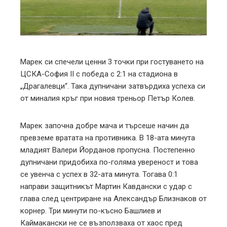
edIn
erest
mbleupon
Марек си спечели ценни 3 точки при гостуването на
ЦСКА-София II с победа с 2:1 на стадиона в
l
„Драгалевци“. Така дупничани затвърдиха успеха си
от миналия кръг при новия треньор Петър Колев.
Марек започна добре мача и търсеше начин да
превземе вратата на противника. В 18-ата минута
младият Валери Йорданов пропусна. Постепенно
дупничани придобиха по-голяма увереност и това
се увенча с успех в 32-ата минута. Тогава 0:1
направи защитникът Мартин Кавдански с удар с
глава след центриране на Александър Близнаков от
корнер. Три минути по-късно Башлиев и
Каймакански не се възползваха от хаос пред