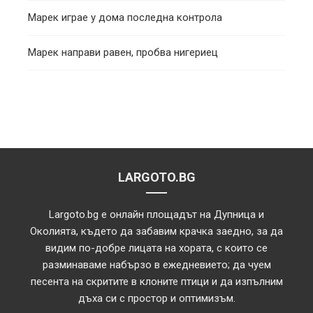
Марек играе у дома последна контрола
Марек направи равен, пробва нигериец
LARGOTO.BG
Largoto.bg е онлайн площадът на Дупница и
Околията, където да забавим крачка заедно, за да
видим по-добре лицата на хората, с които се
разминаваме набързо в ежедневието; да чуем
песента на скритите в клоните птици и да изпълним
дъха си с простор и оптимизъм.