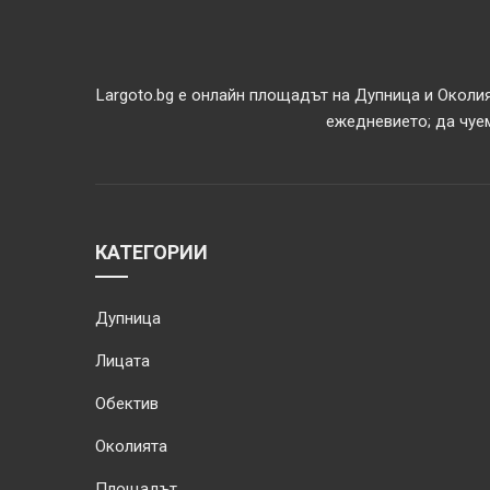
Largoto.bg е онлайн площадът на Дупница и Околия
ежедневието; да чуем
КАТЕГОРИИ
Дупница
Лицата
Обектив
Околията
Площадът