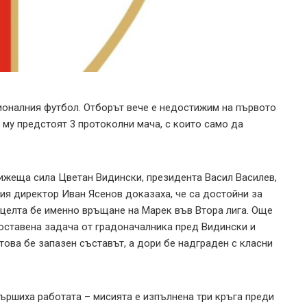
ионалния футбол. Отборът вече е недостижим на първото
 му предстоят 3 протоколни мача, с които само да
ижеща сила Цветан Видински, президента Васил Василев,
я директор Иван Ясенов доказаха, че са достойни за
 целта бе именно връщане на Марек във Втора лига. Още
оставена задача от градоначалника пред Видински и
ова бе запазен съставът, а дори бе надграден с класни
ършиха работата – мисията е изпълнена три кръга преди