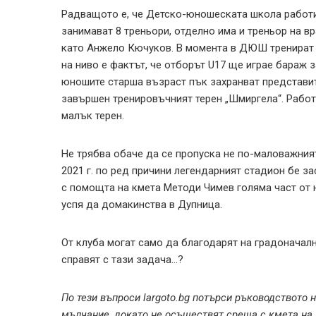
Радващото е, че Детско-юношеската школа работи
занимават 8 треньори, отделно има и треньор на в
като Анжело Кючуков. В момента в ДЮШ тренират о
на ниво е фактът, че отборът U17 ще играе бараж з
юношите старша възраст пък захранват представи
завършен тренировъчният терен „Шмиргела“. Работ
малък терен.
Не трябва обаче да се пропуска не по-маловажният
2021 г. по ред причини легендарният стадион бе за
с помощта на кмета Методи Чимев голяма част от 
успя да домакинства в Дупница.
От клуба могат само да благодарят на градоначални
справят с тази задача…?
По тези въпроси largoto.bg потърси ръководството 
мълчание, докато не осъществят среща с кмета на