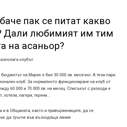
баче пак се питат какво
е? Дали любимият им тим
та на асаньор?
разполага клубът.
 бюджетът на Марек е бил 30 000 лв. месечно. А тези пари
онален клуб. За нормалното функциониране на клуб от
ду 60 000 и 70 000 лв. на месец. Списъкът с разходи е
, хотели, лагери, терени…
а и в Общината, както и привържениците, да се
ек да тръгне във възходяща линия.