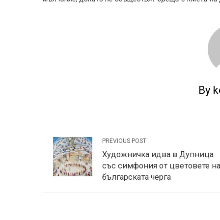
By k
PREVIOUS POST
Художничка идва в Дупница
със симфония от цветовете н
българската черга