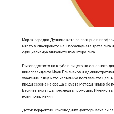
Марек зарадва Дупница като се завърна в профес
място в класирането на Югозападната Трета лига и
официализира влизането във Втора лига.
Ръководството на клуба в лицето на основната дв
вицепрезидента Иван Близнаков и административни
уважение, след като изпълниха поставената цел. А
преди сезона на среща с кмета Методи Чимев бе п
Василев тимът да преследва промоция. Именно за т
нови попълнения.
Дотук перфектно. Ръководните фактори вече си св