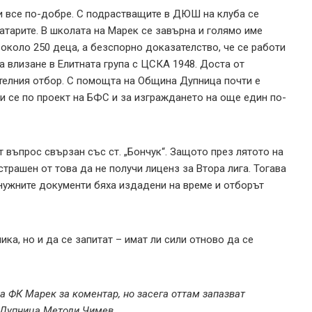
 все по-добре. С подрастващите в ДЮШ на клуба се
ратарите. В школата на Марек се завърна и голямо име
коло 250 деца, а безспорно доказателство, че се работи
а влизане в Елитната група с ЦСКА 1948. Доста от
телния отбор. С помощта на Община Дупница почти е
и се по проект на БФС и за изграждането на още един по-
 въпрос свързан със ст. „Бончук“. Защото през лятото на
страшен от това да не получи лиценз за Втора лига. Тогава
нужните документи бяха издадени на време и отборът
ка, но и да се запитат – имат ли сили отново да се
на ФК Марек за коментар, но засега оттам запазват
 Дупница Методи Чимев.