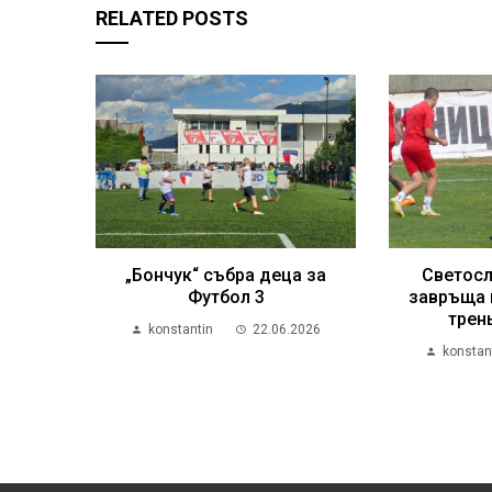
RELATED POSTS
„Бончук“ събра деца за
Светосл
Футбол 3
завръща 
трен
konstantin
22.06.2026
konstan