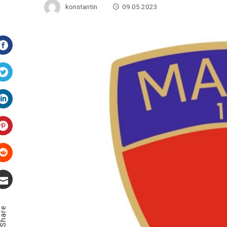
konstantin
09.05.2023
Facebook
Twitter
LinkedIn
Pinterest
Stumbleupon
Email
Share