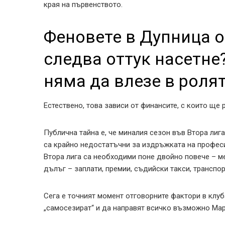
края на първенството.
Феновете в Дупница о
следва оттук насетн
няма да влезе в роля
Естествено, това зависи от финансите, с които ще 
Публична тайна е, че миналия сезон във Втора лига
са крайно недостатъчни за издръжката на професи
Втора лига са необходими поне двойно повече – меж
дълъг – заплати, премии, съдийски такси, транспорт
Сега е точният момент отговорните фактори в клуб
„самосезират“ и да направят всичко възможно Мар