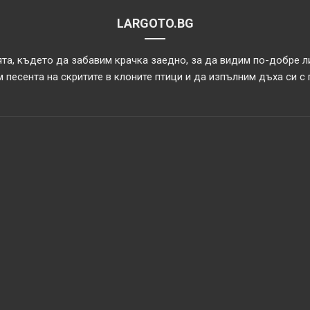
LARGOTO.BG
та, където да забавим крачка заедно, за да видим по-добре л
 песента на скритите в клоните птици и да изпълним дъха си с