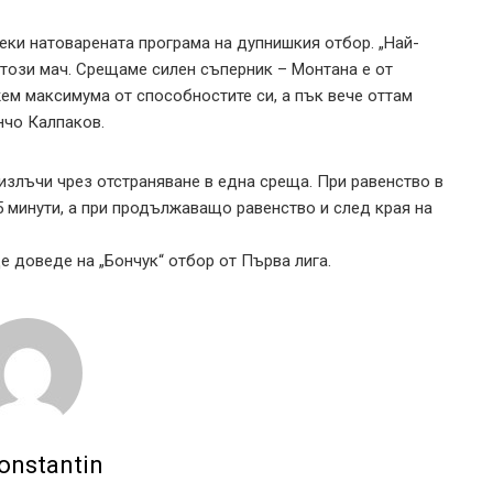
реки натоварената програма на дупнишкия отбор. „Най-
този мач. Срещаме силен съперник – Монтана е от
ем максимума от способностите си, а пък вече оттам
нчо Калпаков.
злъчи чрез отстраняване в една среща. При равенство в
5 минути, а при продължаващо равенство и след края на
е доведе на „Бончук“ отбор от Първа лига.
onstantin