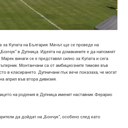
а за Купата на България. Мачът ще се проведе на
. „Бончук“ в Дупница. Идеята на домакините е да напомнят
. Марек винаги се е представял силно за Купата и сега
съперник. Монтанчани са от амбициозните тимове във
сто в класирането. Дупничани пък вече показаха, че могат
 на април във втора дивизия.
 лицето на родения в Дупница именит наставник Ферарио
зрители да дойдат на „Бончук“, особено след като