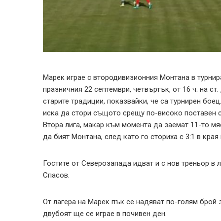
Марек играе с втородивизионния Монтана в турнир
празничния 22 септември, четвъртък, от 16 ч. на ст
старите традиции, показвайки, че са турнирен боец
иска да стори същото срещу по-високо поставен 
Втора лига, макар към момента да заемат 11-то мя
да бият Монтана, след като го сториха с 3:1 в края
Гостите от Северозапада идват и с нов треньор в
Спасов.
От лагера на Марек пък се надяват по-голям брой 
двубоят ще се играе в почивен ден.