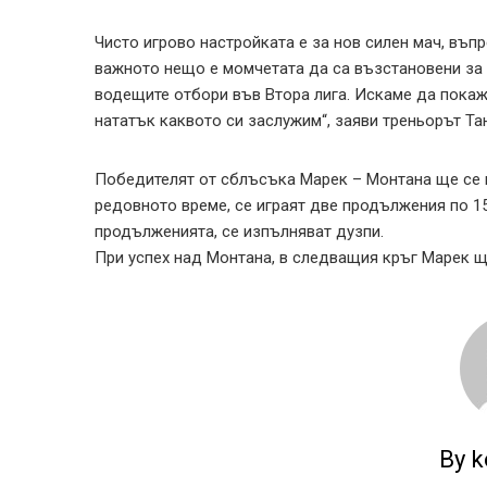
Чисто игрово настройката е за нов силен мач, въп
важното нещо е момчетата да са възстановени за 
водещите отбори във Втора лига. Искаме да покаж
нататък каквото си заслужим“, заяви треньорът Та
Победителят от сблъсъка Марек – Монтана ще се и
редовното време, се играят две продължения по 1
продълженията, се изпълняват дузпи.
При успех над Монтана, в следващия кръг Марек щ
By k