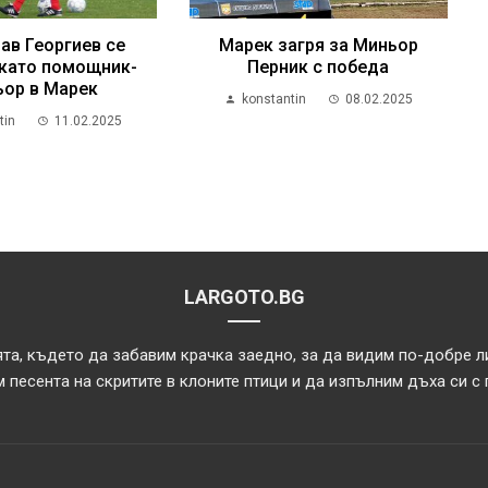
ав Георгиев се
Марек загря за Миньор
като помощник-
Перник с победа
ьор в Марек
konstantin
08.02.2025
tin
11.02.2025
LARGOTO.BG
та, където да забавим крачка заедно, за да видим по-добре л
 песента на скритите в клоните птици и да изпълним дъха си с