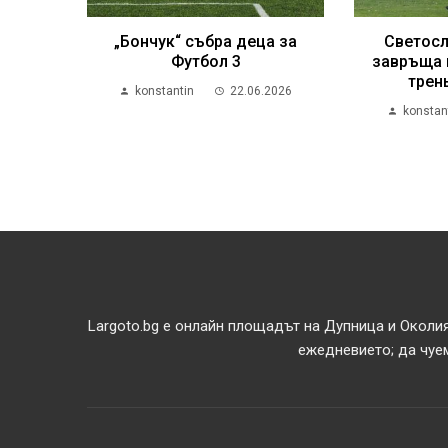
„Бончук“ събра деца за
Светосл
Футбол 3
завръща 
трен
konstantin
22.06.2026
konstan
Largoto.bg е онлайн площадът на Дупница и Околия
ежедневието; да чуем