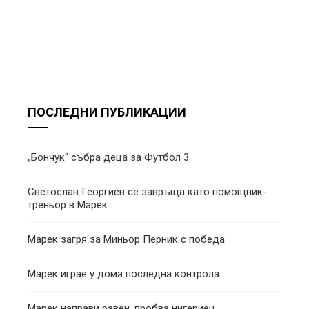
ПОСЛЕДНИ ПУБЛИКАЦИИ
„Бончук“ събра деца за Футбол 3
Светослав Георгиев се завръща като помощник-
треньор в Марек
Марек загря за Миньор Перник с победа
Марек играе у дома последна контрола
Марек направи равен, пробва нигериец