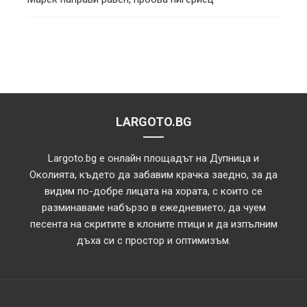
LARGOTO.BG
Largoto.bg е онлайн площадът на Дупница и
Околията, където да забавим крачка заедно, за да
видим по-добре лицата на хората, с които се
разминаваме набързо в ежедневието; да чуем
песента на скритите в клоните птици и да изпълним
дъха си с простор и оптимизъм.