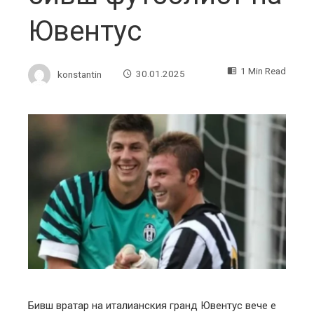
Ювентус
1 Min Read
konstantin
30.01.2025
ebook
ter
edIn
erest
mbleupon
Бивш вратар на италианския гранд Ювентус вече е