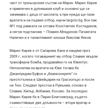
част от треньорския състав на Марек. Марио Кирев
l
е привлечен в дупнишкия клуб и основно ще се
занимава с деца от школата, а при нужда ще пази
вратата и на първия отбор, научи largoto.bg. Все пак
№1 под рамката си остава Константин Костадинов,
а негов подгласник – Пламен Младенов-Пачангата.
Наличен и е талантливият юноша Янислав Янков.
Марио Кирев е от Сапарева баня и нашумя през
2009 г., когато тогавашният му отбор Славия хвърли
трансферна бомба, продавайки го на Ювентус.
Непоклатим на вратата на Юве тогава бе
Джанлуиджи Буфон и „бианконерите“ го
преотстъпиха в Швейцария на Грасхопърс и после
на Тюн. Следват престои в Румъния, отново в
Славия, Кипър, Албания, Косово. За последно
Марио Кирев бе в Пирин Благоевград, където
съвместяваше две длъжности – втори вратар и