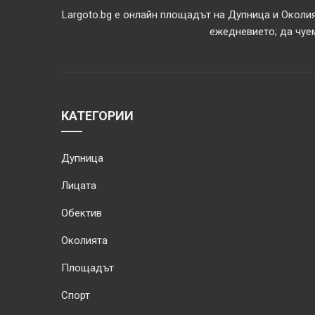
Largoto.bg е онлайн площадът на Дупница и Околия
ежедневието; да чуем
КАТЕГОРИИ
Дупница
Лицата
Обектив
Околията
Площадът
Спорт