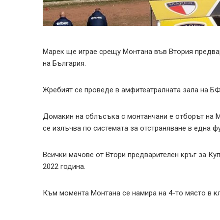
Марек ще играе срещу Монтана във Втория предвар
на България.
Жребият се проведе в амфитеатралната зала на Б
Домакин на сблъсъка с монтанчани е отборът на М
се излъчва по системата за отстраняване в една ф
Всички мачове от Втори предварителен кръг за Куп
2022 година.
Към момента Монтана се намира на 4-то място в кл