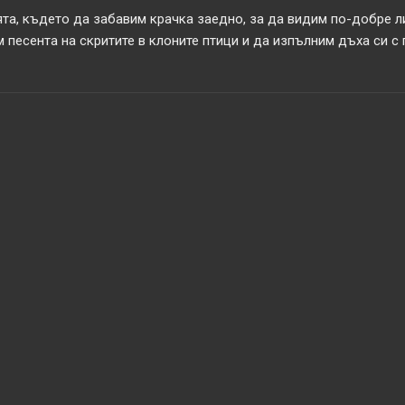
та, където да забавим крачка заедно, за да видим по-добре л
 песента на скритите в клоните птици и да изпълним дъха си с