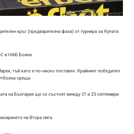
ителен кръг (предварителна фаза) от турнира за Купата
ФС в НФБ Бояна.
арек, тъй като е по-ниско поставен. Крайният победител
утболна среща.
ата на България ще се състоят между 21 и 25 септември
асирането на Втора лига.