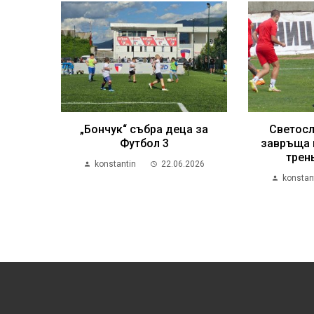
„Бончук“ събра деца за
Светосл
Футбол 3
завръща 
трен
konstantin
22.06.2026
konstan