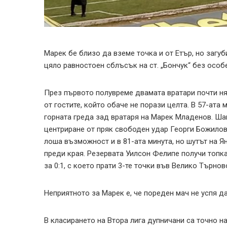
Марек бе близо да вземе точка и от Етър, но загуби
цяло равностоен сблъсък на ст. „Бончук“ без особ
През първото полувреме двамата вратари почти ня
от гостите, който обаче не порази целта. В 57-ата
горната греда зад вратаря на Марек Младенов. Шан
центриране от пряк свободен удар Георги Божилов 
лоша възможност и в 81-ата минута, но шутът на Ян
преди края. Резервата Уилсон Фелипе получи топка
за 0:1, с което прати 3-те точки във Велико Търнов
Неприятното за Марек е, че пореден мач не успя д
В класирането на Втора лига дупничани са точно на