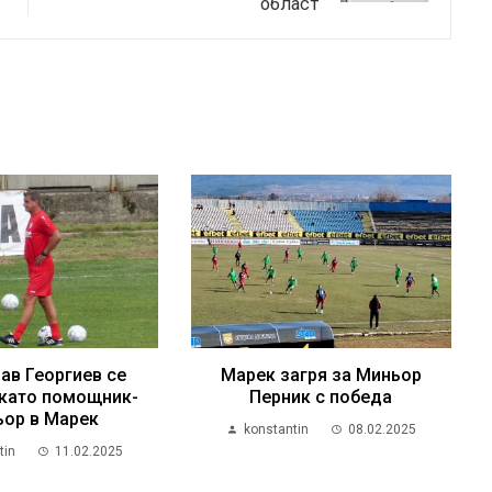
област
ав Георгиев се
Марек загря за Миньор
като помощник-
Перник с победа
ьор в Марек
konstantin
08.02.2025
tin
11.02.2025