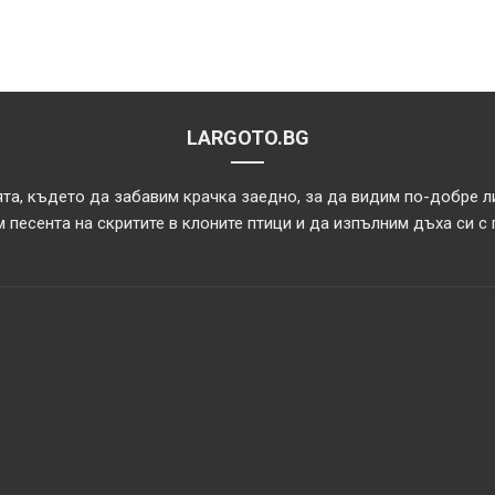
LARGOTO.BG
та, където да забавим крачка заедно, за да видим по-добре л
 песента на скритите в клоните птици и да изпълним дъха си с