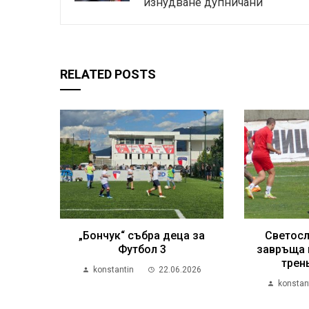
изнудване дупничани
RELATED POSTS
„Бончук“ събра деца за
Светосл
Футбол 3
завръща 
трен
konstantin
22.06.2026
konstan