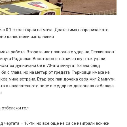
 с 0:1 с гол в края на мача. Двата тима направиха като
ено качествени изпълнения.
маха работа. Втората част започна с удар на Пехливанов
 минута Радослав Апостолов с техничен шут пък уцели
сът за дупничани бе в 70-ата минута. Тогава след
би с глава, но на метър от гредата. Търновци имаха не
ков мина встрани. Етър все пак дочака своя миг 2 минути
та в наказателното поле и с удар по диагонала отбеляза
о.
а отбележи гол.
д чертата – 16-ти, но все още не са се изиграли всички