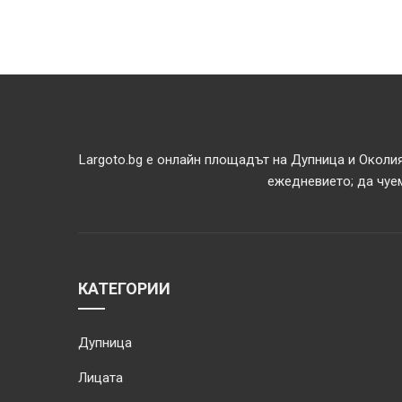
Largoto.bg е онлайн площадът на Дупница и Околия
ежедневието; да чуем
КАТЕГОРИИ
Дупница
Лицата