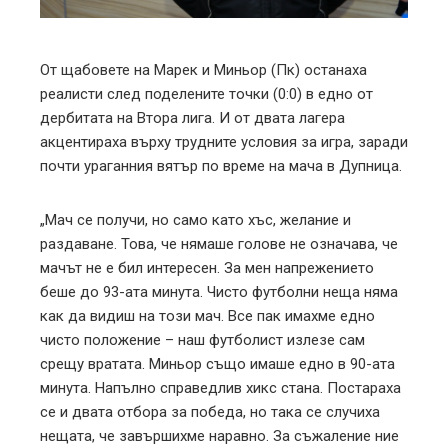
erest
mbleupon
От щабовете на Марек и Миньор (Пк) останаха
реалисти след поделените точки (0:0) в едно от
l
дербитата на Втора лига. И от двата лагера
акцентираха върху трудните условия за игра, заради
почти ураганния вятър по време на мача в Дупница.
„Мач се получи, но само като хъс, желание и
раздаване. Това, че нямаше голове не означава, че
мачът не е бил интересен. За мен напрежението
беше до 93-ата минута. Чисто футболни неща няма
как да видиш на този мач. Все пак имахме едно
чисто положение – наш футболист излезе сам
срещу вратата. Миньор също имаше едно в 90-ата
минута. Напълно справедлив хикс стана. Постараха
се и двата отбора за победа, но така се случиха
нещата, че завършихме наравно. За съжаление ние