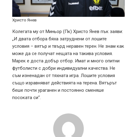
Христо Янев
Колегата му от Миньор (Пк) Христо Янев пък заяви:
„И двата отбора бяха затруднени от лошите
условия – вятър и твърд неравен терен. Не знам как
може да се получат нещата на такива условия.
Марек е доста добър отбор. Имат и много опитни
футболисти с добри индивидуални качества. Не
съм изненадан от тяхната игра. Лошите условия
също изравняват действията на терена. Вятърът
беше почти ураганен и постоянно сменяше
посоката си“.