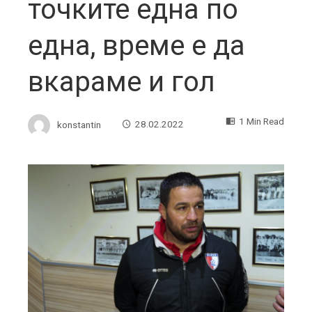
точките една по
една, време е да
вкараме и гол
1 Min Read
konstantin
28.02.2022
ebook
ter
edIn