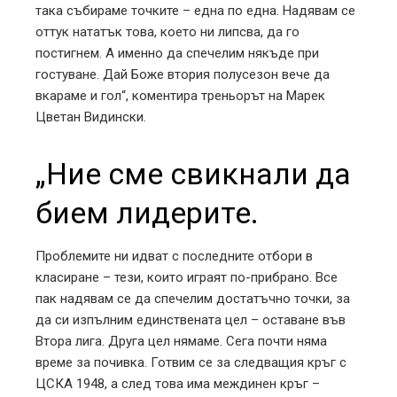
така събираме точките – една по една. Надявам се
оттук нататък това, което ни липсва, да го
постигнем. А именно да спечелим някъде при
гостуване. Дай Боже втория полусезон вече да
вкараме и гол“, коментира треньорът на Марек
Цветан Видински.
„Ние сме свикнали да
бием лидерите.
Проблемите ни идват с последните отбори в
класиране – тези, които играят по-прибрано. Все
пак надявам се да спечелим достатъчно точки, за
да си изпълним единствената цел – оставане във
Втора лига. Друга цел нямаме. Сега почти няма
време за почивка. Готвим се за следващия кръг с
ЦСКА 1948, а след това има междинен кръг –