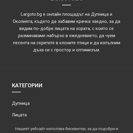
Largoto.bg е онлайн площадът на Дупница и
Околията, където да забавим крачка заедно, за да
видим по-добре лицата на хората, с които се
разминаваме набързо в ежедневието; да чуем
песента на скритите в клоните птици и да изпълним
дъха си с простор и оптимизъм.
КАТЕГОРИИ
Дупница
Лицата
Обектив
Нашият уебсайт използва бисквитки, за да подобри и