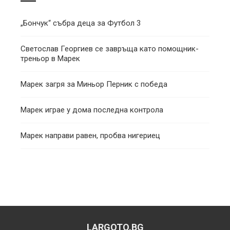
„Бончук“ събра деца за Футбол 3
Светослав Георгиев се завръща като помощник-
треньор в Марек
Марек загря за Миньор Перник с победа
Марек играе у дома последна контрола
Марек направи равен, пробва нигериец
LARGOTO.BG