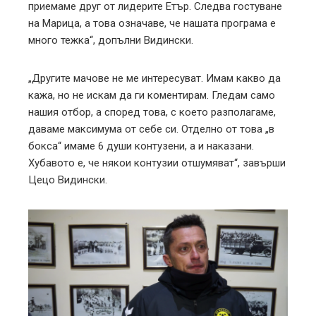
приемаме друг от лидерите Етър. Следва гостуване
на Марица, а това означаве, че нашата програма е
много тежка“, допълни Видински.
„Другите мачове не ме интересуват. Имам какво да
кажа, но не искам да ги коментирам. Гледам само
нашия отбор, а според това, с което разполагаме,
даваме максимума от себе си. Отделно от това „в
бокса“ имаме 6 души контузени, а и наказани.
Хубавото е, че някои контузии отшумяват“, завърши
Цецо Видински.