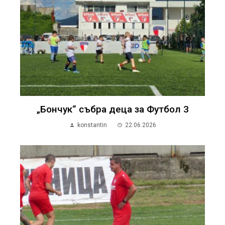
„Бончук“ събра деца за Футбол 3
konstantin
22.06.2026