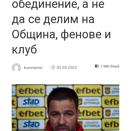
обединение, а не
да се делим на
Община, фенове и
клуб
1 Min Read
konstantin
02.05.2022
ebook
ter