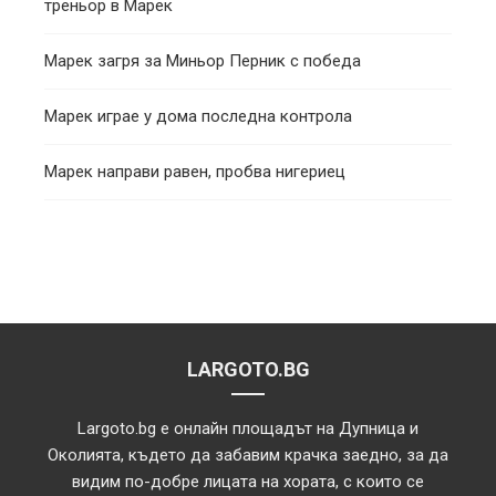
треньор в Марек
Марек загря за Миньор Перник с победа
Марек играе у дома последна контрола
Марек направи равен, пробва нигериец
LARGOTO.BG
Largoto.bg е онлайн площадът на Дупница и
Околията, където да забавим крачка заедно, за да
видим по-добре лицата на хората, с които се