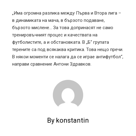
„Има огромна разлика между Първа и Втора лига –
в динамиката на мача, в бързото подаване,
бързото мислене… За това допринасят не само
тренировъчният процес и качествата на
футболистите, а и обстановката. В „Б“ групата
терените са под всякаква критика. Това нещо пречи.
В някои моменти се налага да се играе антифутбол“,
направи сравнение Антони Здравков.
By konstantin