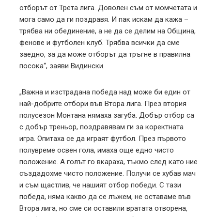
отборът от Трета лига. Доволен съм от момчетата и
мога само да ги поздравя. И пак искам да кажа –
трябва ни обединение, а не да се делим на Община,
фенове и футболен клуб. Трябва всички да сме
заедно, за да може отборът да тръгне в правилна
посока“, заяви Видински.
„Важна и изстрадана победа над може би един от
най-добрите отбори във Втора лига. През втория
полусезон Монтана нямаха загуба. Добър отбор са
с добър треньор, поздравявам ги за коректната
игра. Опитаха се да играят футбол. През първото
полувреме освен гола, имаха още едно чисто
положение. А голът го вкараха, тъкмо след като ние
създадохме чисто положение. Получи се хубав мач
и съм щастлив, че нашият отбор победи. С тази
победа, няма какво да се лъжем, не оставаме във
Втора лига, но сме си оставили вратата отворена,