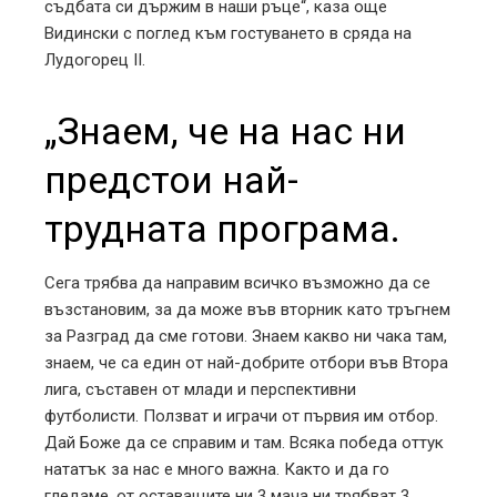
съдбата си държим в наши ръце“, каза още
Видински с поглед към гостуването в сряда на
Лудогорец II.
„Знаем, че на нас ни
предстои най-
трудната програма.
Сега трябва да направим всичко възможно да се
възстановим, за да може във вторник като тръгнем
за Разград да сме готови. Знаем какво ни чака там,
знаем, че са един от най-добрите отбори във Втора
лига, съставен от млади и перспективни
футболисти. Ползват и играчи от първия им отбор.
Дай Боже да се справим и там. Всяка победа оттук
нататък за нас е много важна. Както и да го
гледаме, от оставащите ни 3 мача ни трябват 3