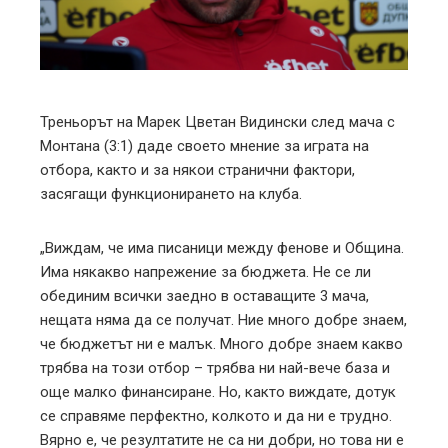
edIn
erest
mbleupon
Треньорът на Марек Цветан Видински след мача с
Монтана (3:1) даде своето мнение за играта на
l
отбора, както и за някои странични фактори,
засягащи функционирането на клуба.
„Виждам, че има писаници между фенове и Община.
Има някакво напрежение за бюджета. Не се ли
обединим всички заедно в оставащите 3 мача,
нещата няма да се получат. Ние много добре знаем,
че бюджетът ни е малък. Много добре знаем какво
трябва на този отбор – трябва ни най-вече база и
още малко финансиране. Но, както виждате, дотук
се справяме перфектно, колкото и да ни е трудно.
Вярно е, че резултатите не са ни добри, но това ни е