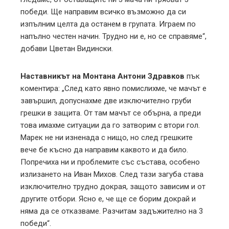
победи. Ще направим всичко възможно да си
изпълним целта да останем в групата. Играем по
напълно честен начин. Трудно ни е, но се справяме“,
добави Цветан Видински.
Наставникът на Монтана Антони Здравков
пък
коментира: „След като явно помислихме, че мачът е
завършил, допуснахме две изключително груби
грешки в защита. От там мачът се обърна, а преди
това имахме ситуации да го затворим с втори гол.
Марек не ни изненада с нищо, но след грешките
вече бе късно да направим каквото и да било.
Попречиха ни и проблемите със състава, особено
излизането на Иван Михов. След тази загуба става
изключително трудно докрая, защото зависим и от
другите отбори. Ясно е, че ще се борим докрай и
няма да се отказваме. Разчитам задъжително на 3
победи“.