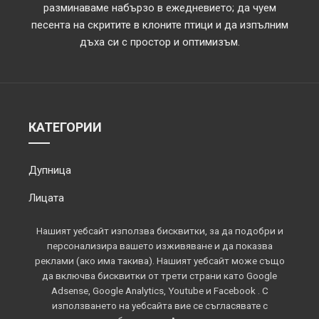
разминаваме набързо в ежедневието; да чуем
песента на скритите в клоните птици и да изпълним
дъха си с простор и оптимизъм.
КАТЕГОРИИ
Дупница
Лицата
Обектив
Нашият уебсайт използва бисквитки, за да подобри и
персонализира вашето изживяване и да показва
Околията
реклами (ако има такива). Нашият уебсайт може също
да включва бисквитки от трети страни като Google
Площадът
Adsense, Google Analytics, Youtube и Facebook . С
използването на уебсайта вие се съгласявате с
Спорт