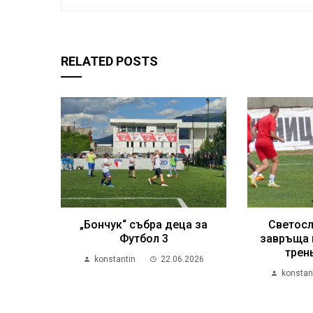
RELATED POSTS
„Бончук“ събра деца за
Светосл
Футбол 3
завръща 
трен
konstantin
22.06.2026
konstan