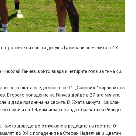
онтролните си срещи дотук. Дупничани спечелиха с 4:3
 Николай Ганчев, който вкара и четирите гола за тима си.
 засече топката след корнер за 0:1. „Скиорите“ изравниха 5
ев. Второто попадение на Ганчев дойде в 27-ата минута,
оле и даде преднина на своите. В 52-ата минута Николай
сно покачи на 1:4, измъкнал се зад отбраната на Рилецо.
, което доведе до отпускане в редиците на гостите. От
амалят до 3:4 с попадения на Стефан Неделчев и Цветан