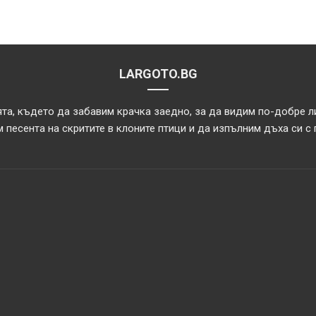
LARGOTO.BG
та, където да забавим крачка заедно, за да видим по-добре л
 песента на скритите в клоните птици и да изпълним дъха си с