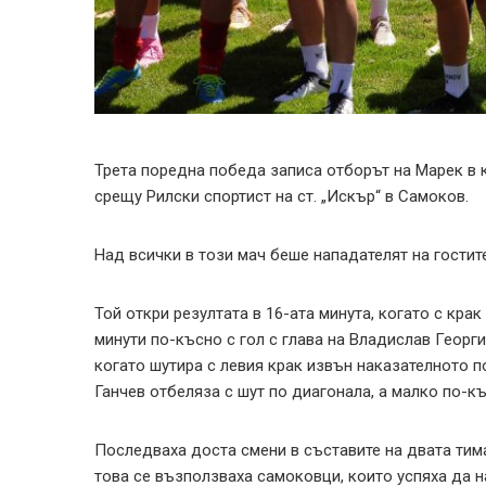
Трета поредна победа записа отборът на Марек в к
срещу Рилски спортист на ст. „Искър“ в Самоков.
Над всички в този мач беше нападателят на гостите
Той откри резултата в 16-ата минута, когато с крак
минути по-късно с гол с глава на Владислав Георги
когато шутира с левия крак извън наказателното п
Ганчев отбеляза с шут по диагонала, а малко по-къ
Последваха доста смени в съставите на двата тима
това се възползваха самоковци, които успяха да н