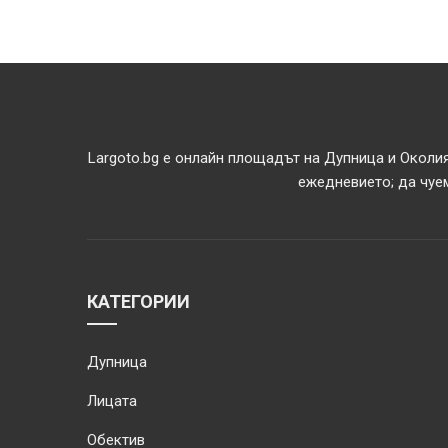
Largoto.bg е онлайн площадът на Дупница и Околия
ежедневието; да чуем
КАТЕГОРИИ
Дупница
Лицата
Обектив