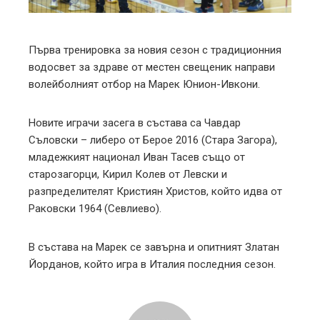
erest
mbleupon
Първа тренировка за новия сезон с традиционния
водосвет за здраве от местен свещеник направи
l
волейболният отбор на Марек Юнион-Ивкони.
Новите играчи засега в състава са Чавдар
Съловски – либеро от Берое 2016 (Стара Загора),
младежкият национал Иван Тасев също от
старозагорци, Кирил Колев от Левски и
разпределителят Кристиян Христов, който идва от
Раковски 1964 (Севлиево).
В състава на Марек се завърна и опитният Златан
Йорданов, който игра в Италия последния сезон.