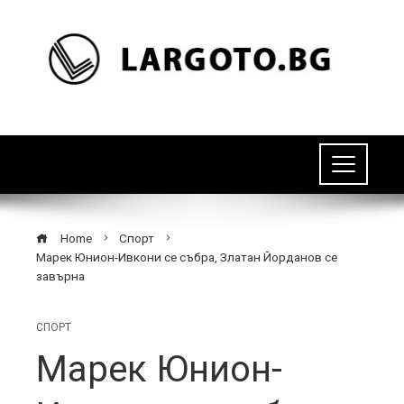
Home
Спорт
Марек Юнион-Ивкони се събра, Златан Йорданов се
завърна
СПОРТ
Марек Юнион-