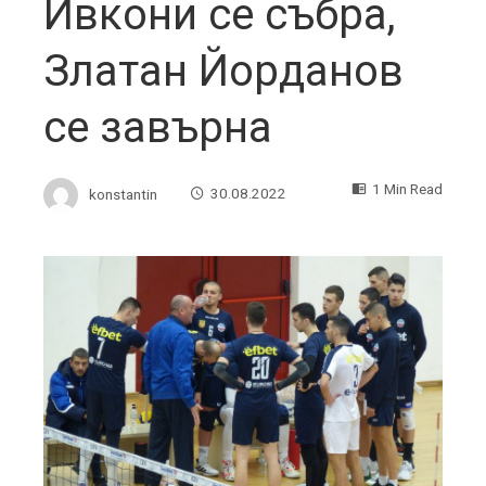
Ивкони се събра,
Златан Йорданов
се завърна
1 Min Read
konstantin
30.08.2022
ebook
ter
edIn