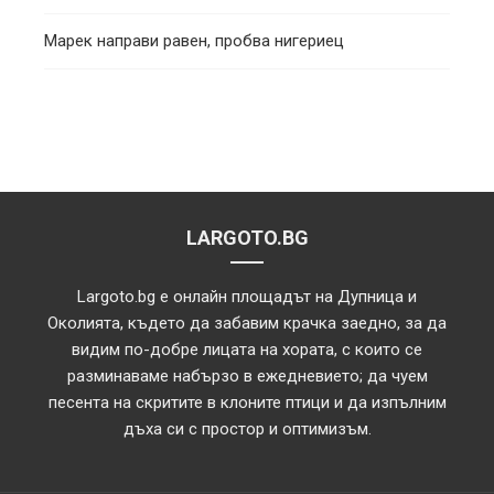
Марек направи равен, пробва нигериец
LARGOTO.BG
Largoto.bg е онлайн площадът на Дупница и
Околията, където да забавим крачка заедно, за да
видим по-добре лицата на хората, с които се
разминаваме набързо в ежедневието; да чуем
песента на скритите в клоните птици и да изпълним
дъха си с простор и оптимизъм.