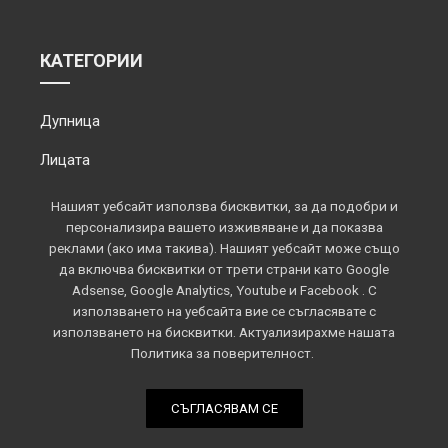
КАТЕГОРИИ
Дупница
Лицата
Обектив
Нашият уебсайт използва бисквитки, за да подобри и
персонализира вашето изживяване и да показва
Околията
реклами (ако има такива). Нашият уебсайт може също
да включва бисквитки от трети страни като Google
Площадът
Adsense, Google Analytics, Youtube и Facebook . С
използването на уебсайта вие се съгласявате с
Спорт
използването на бисквитки. Актуализирахме нашата
Политика за поверителност.
СЪГЛАСЯВАМ СЕ
Всички права запазени © 2022