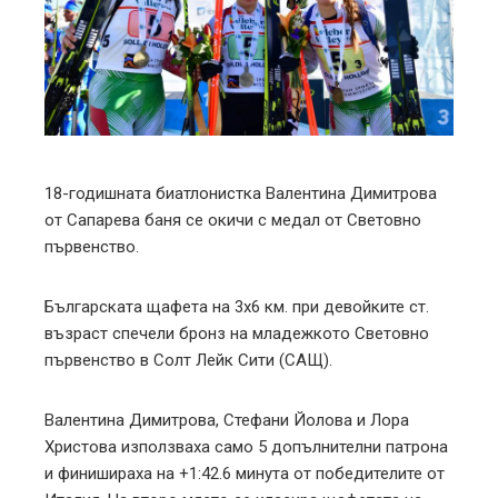
ter
edIn
erest
mbleupon
18-годишната биатлонистка Валентина Димитрова
от Сапарева баня се окичи с медал от Световно
l
първенство.
Българската щафета на 3х6 км. при девойките ст.
възраст спечели бронз на младежкото Световно
първенство в Солт Лейк Сити (САЩ).
Валентина Димитрова, Стефани Йолова и Лора
Христова използваха само 5 допълнителни патрона
и финишираха на +1:42.6 минута от победителите от