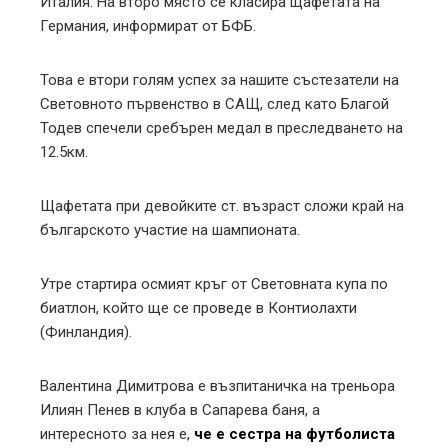
Италия. На второ място се класира щафетата на
Германия, информират от БФБ.
Това е втори голям успех за нашите състезатели на
Световното първенство в САЩ, след като Благой
Тодев спечели сребърен медал в преследването на
12.5км.
Щaфетата при девойките ст. възраст сложи край на
българското участие на шампионата.
Утре стартира осмият кръг от Световната купа по
биатлон, който ще се проведе в Контиолахти
(Финландия).
Валентина Димитрова е възпитаничка на треньора
Илиян Пенев в клуба в Сапарева баня, а
интересното за нея е,
че е сестра на футболиста