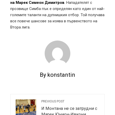
на Марек Симеон Димитров
. Нападателят с
прозвище Симба пък е определян като един от най-
големите таланти на дупнишкия отбор. Той получава
все повече шансове за изява в първенството на
Втора лига.
By konstantin
PREVIOUS POST
И Монтана не се затрудни с
Марек Юнион-Ивкони