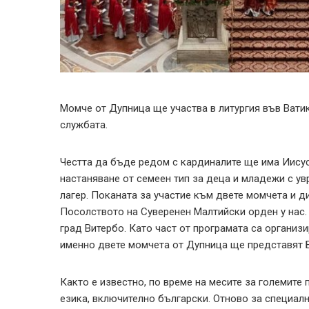
Момче от Дупница ще участва в литургия във Ватика
службата.
Честта да бъде редом с кардиналите ще има Иисус
настаняване от семеен тип за деца и младежи с у
лагер. Поканата за участие към двете момчета и 
Посолството на Суверенен Малтийски орден у нас.
град Витербо. Като част от програмата са организ
именно двете момчета от Дупница ще представят 
Както е известно, по време на месите за големит
езика, включително български. Отново за специал