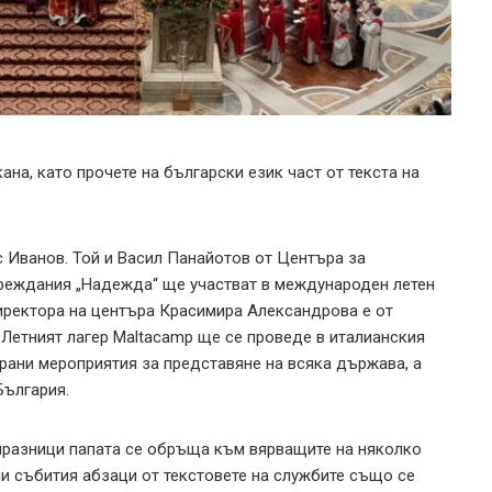
на, като прочете на български език част от текста на
 Иванов. Той и Васил Панайотов от Центъра за
вреждания „Надежда“ ще участват в международен летен
директора на центъра Красимира Александрова е от
 Летният лагер Maltacamp ще се проведе в италианския
ирани мероприятия за представяне на всяка държава, а
България.
е празници папата се обръща към вярващите на няколко
ни събития абзаци от текстовете на службите също се