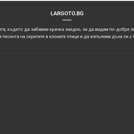
LARGOTO.BG
та, където да забавим крачка заедно, за да видим по-добре л
 песента на скритите в клоните птици и да изпълним дъха си с