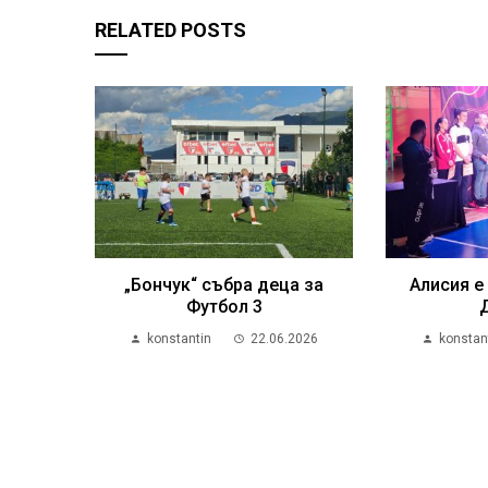
RELATED POSTS
„Бончук“ събра деца за
Алисия е
Футбол 3
konstantin
22.06.2026
konstan