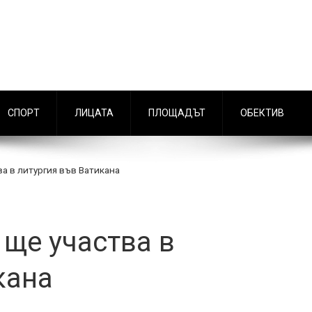
СПОРТ
ЛИЦАТА
ПЛОЩАДЪТ
ОБЕКТИВ
а в литургия във Ватикана
ще участва в
кана