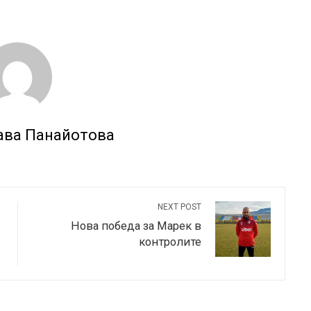
ава Панайотова
NEXT POST
Нова победа за Марек в
контролите