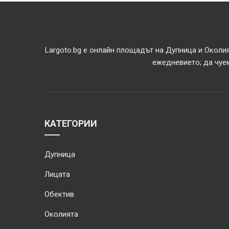
Largoto.bg е онлайн площадът на Дупница и Околия
ежедневието; да чуем
КАТЕГОРИИ
Дупница
Лицата
Обектив
Околията