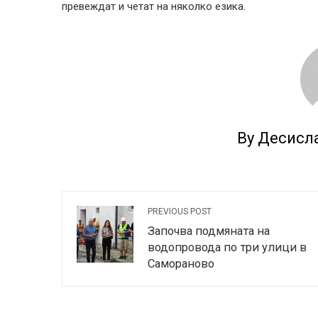
превеждат и четат на няколко езика.
By Десисл
PREVIOUS POST
Започва подмяната на
водопровода по три улици в
Самораново