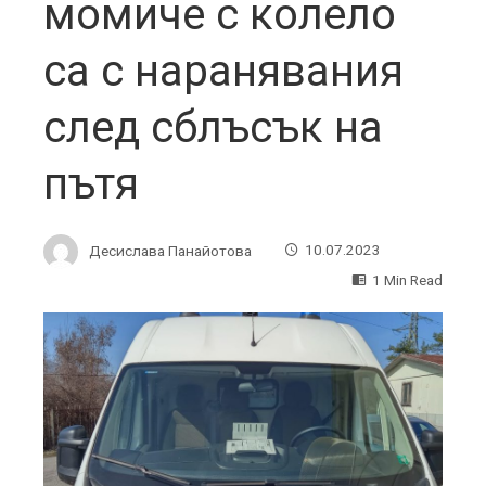
момиче с колело
са с наранявания
след сблъсък на
пътя
Десислава Панайотова
10.07.2023
1 Min Read
ebook
ter