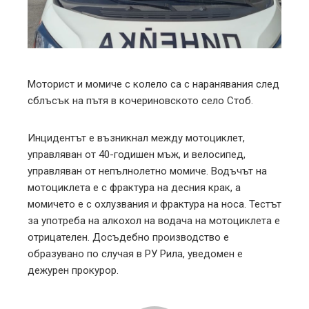
edIn
erest
mbleupon
Моторист и момиче с колело са с наранявания след
сблъсък на пътя в кочериновското село Стоб.
l
Инцидентът е възникнал между мотоциклет,
управляван от 40-годишен мъж, и велосипед,
управляван от непълнолетно момиче. Водъчът на
мотоциклета е с фрактура на десния крак, а
момичето е с охлузвания и фрактура на носа. Тестът
за употреба на алкохол на водача на мотоциклета е
отрицателен. Досъдебно производство е
образувано по случая в РУ Рила, уведомен е
дежурен прокурор.