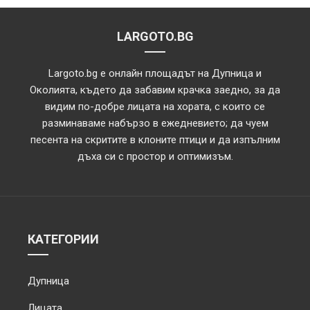
LARGOTO.BG
Largoto.bg е онлайн площадът на Дупница и
Околията, където да забавим крачка заедно, за да
видим по-добре лицата на хората, с които се
разминаваме набързо в ежедневието; да чуем
песента на скритите в клоните птици и да изпълним
дъха си с простор и оптимизъм.
КАТЕГОРИИ
Дупница
Лицата