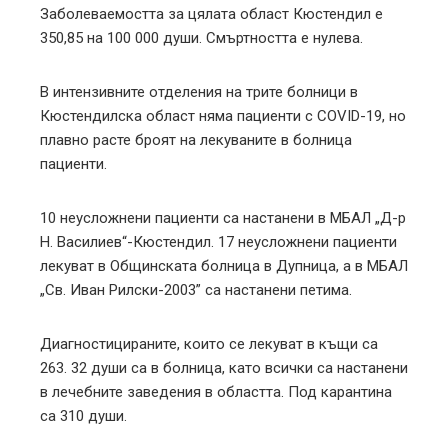
Заболеваемостта за цялата област Кюстендил е
350,85 на 100 000 души. Смъртността е нулева.
В интензивните отделения на трите болници в
Кюстендилска област няма пациенти с COVID-19, но
плавно расте броят на лекуваните в болница
пациенти.
10 неусложнени пациенти са настанени в МБАЛ „Д-р
Н. Василиев“-Кюстендил. 17 неусложнени пациенти
лекуват в Общинската болница в Дупница, а в МБАЛ
„Св. Иван Рилски-2003” са настанени петима.
Диагностицираните, които се лекуват в къщи са
263. 32 души са в болница, като всички са настанени
в лечебните заведения в областта. Под карантина
са 310 души.