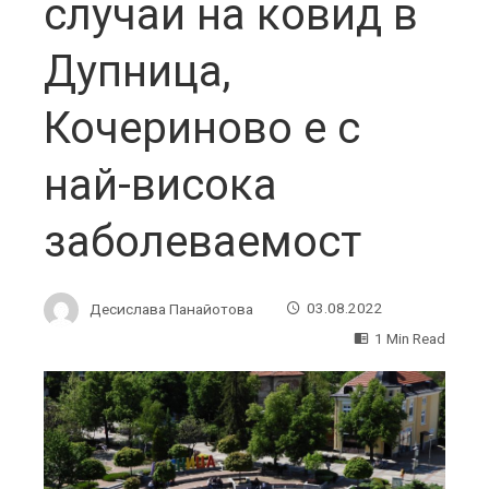
случаи на ковид в
Дупница,
Кочериново е с
най-висока
заболеваемост
Десислава Панайотова
03.08.2022
1 Min Read
ebook