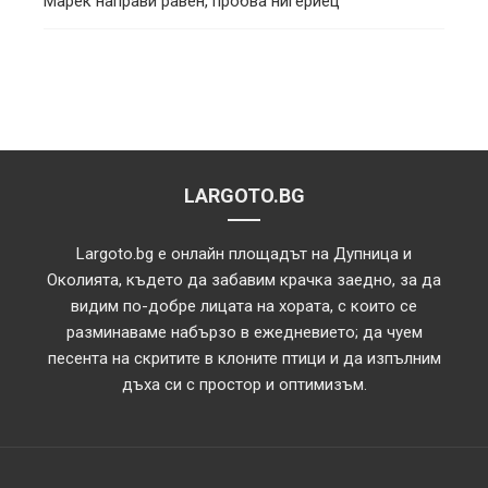
Марек направи равен, пробва нигериец
LARGOTO.BG
Largoto.bg е онлайн площадът на Дупница и
Околията, където да забавим крачка заедно, за да
видим по-добре лицата на хората, с които се
разминаваме набързо в ежедневието; да чуем
песента на скритите в клоните птици и да изпълним
дъха си с простор и оптимизъм.