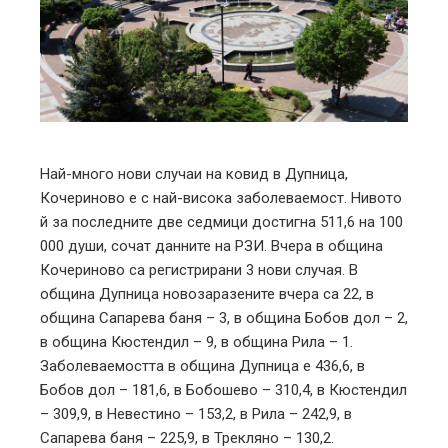
ter
edIn
erest
mbleupon
Най-много нови случаи на ковид в Дупница,
Кочериново е с най-висока заболеваемост. Нивото
l
й за последните две седмици достигна 511,6 на 100
000 души, сочат данните на РЗИ. Вчера в община
Кочериново са регистрирани 3 нови случая. В
община Дупница новозаразените вчера са 22, в
община Сапарева баня – 3, в община Бобов дол – 2,
в община Кюстендил – 9, в община Рила – 1.
Заболеваемостта в община Дупница е 436,6, в
Бобов дол – 181,6, в Бобошево – 310,4, в Кюстендил
– 309,9, в Невестино – 153,2, в Рила – 242,9, в
Сапарева баня – 225,9, в Трекляно – 130,2.