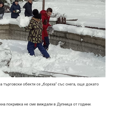
а търговски обекти се „бореха“ със снега, още докато
жна покривка не сме виждали в Дупница от години.