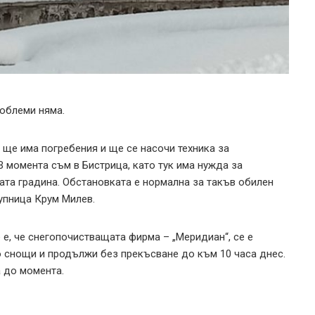
роблеми няма.
а ще има погребения и ще се насочи техника за
 момента съм в Бистрица, като тук има нужда за
ата градина. Обстановката е нормална за такъв обилен
Дупница Крум Милев.
 е, че снегопочистващата фирма – „Меридиан“, се е
 снощи и продължи без прекъсване до към 10 часа днес.
а до момента.