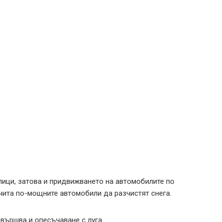
лици, затова и придвижването на автомобилите по
зчита по-мощните автомобили да разчистят снега.
звършва и опесъчаване с луга.