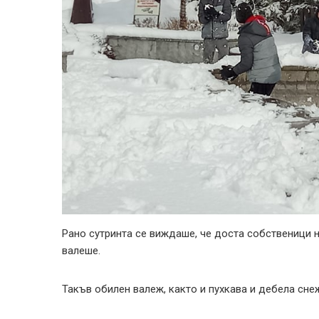
Рано сутринта се виждаше, че доста собственици н
валеше.
Такъв обилен валеж, както и пухкава и дебела сне