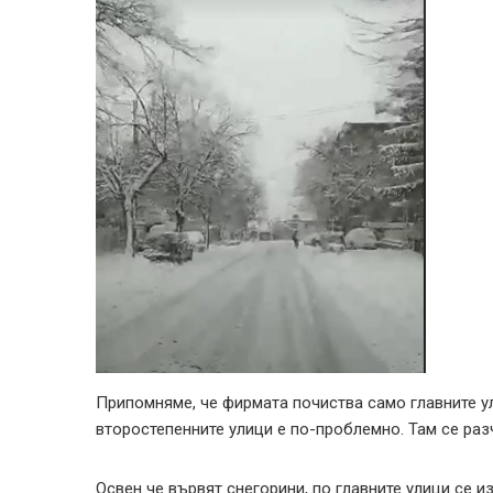
Припомняме, че фирмата почиства само главните у
второстепенните улици е по-проблемно. Там се ра
Освен че вървят снегорини, по главните улици се и