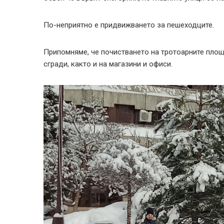
По-неприятно е придвижването за пешеходците.
Припомняме, че почистването на тротоарните площ
сгради, както и на магазини и офиси.