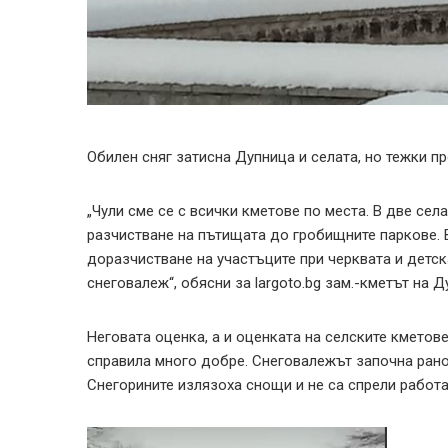
Обилен сняг затисна Дупница и селата, но тежки п
„Чули сме се с всички кметове по места. В две сел
разчистване на пътищата до гробищните паркове. В
доразчистване на участъците при черквата и детск
снеговалеж“, обясни за largoto.bg зам.-кметът на 
Неговата оценка, а и оценката на селските кметове
справила много добре. Снеговалежът започна рано
Снегорините излязоха снощи и не са спрели работ