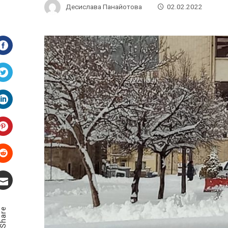
Десислава Панайотова
02.02.2022
Facebook
Twitter
LinkedIn
Pinterest
Stumbleupon
Email
Share