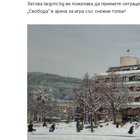
Затова largoto.bg ви пожелава да приемете ситуац
„Свобода“ в арена за игра със снежни топки!