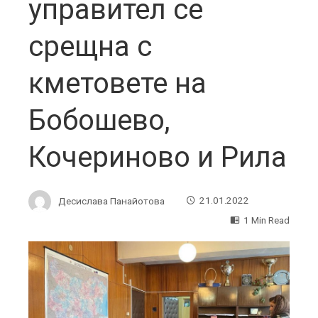
управител се
срещна с
кметовете на
Бобошево,
Кочериново и Рила
Десислава Панайотова
21.01.2022
1 Min Read
ebook