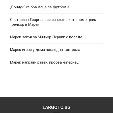
„Бончук“ събра деца за Футбол 3
Светослав Георгиев се завръща като помощник-
треньор в Марек
Марек загря за Миньор Перник с победа
Марек играе у дома последна контрола
Марек направи равен, пробва нигериец
LARGOTO.BG