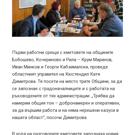
ter
edIn
erest
mbleupon
Първи работни срещи с кметовете на общините
Бобошево, Кочериново и Рила – Крум Маринов,
l
Иван Минков и Георги Кабзималски, проведе
областният управител на Кюстендил Катя
Димитрова. Тя посети на място трите Общини, за да
се запознае с градоначалниците и с работата на
ръководените от тях администрации. „Трябва да
намерим общия тон – добронамерен и оперативен,
за да вършим работа и на няма нерешени казуси в
нашата област“, посочи Димитрова.
В хода на разговорите кметовете запознаха новия