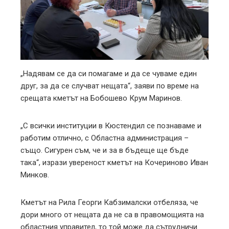
„Надявам се да си помагаме и да се чуваме един
друг, за да се случват нещата“, заяви по време на
срещата кметът на Бобошево Крум Маринов.
„С всички институции в Кюстендил се познаваме и
работим отлично, с Областна администрация –
също. Сигурен съм, че и за в бъдеще ще бъде
така“, изрази увереност кметът на Кочериново Иван
Минков.
Кметът на Рила Георги Кабзималски отбеляза, че
дори много от нещата да не са в правомощията на
областния управител, то той може да сътрудничи