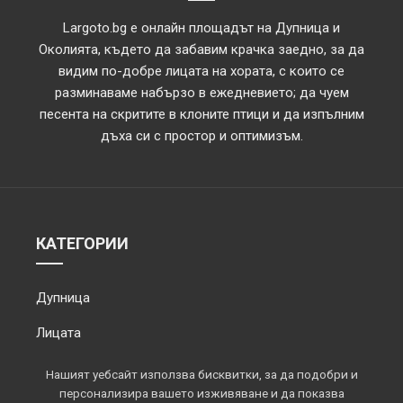
Largoto.bg е онлайн площадът на Дупница и
Околията, където да забавим крачка заедно, за да
видим по-добре лицата на хората, с които се
разминаваме набързо в ежедневието; да чуем
песента на скритите в клоните птици и да изпълним
дъха си с простор и оптимизъм.
КАТЕГОРИИ
Дупница
Лицата
Обектив
Нашият уебсайт използва бисквитки, за да подобри и
персонализира вашето изживяване и да показва