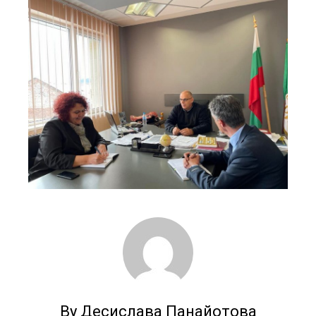
By Десислава Панайотова