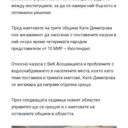
между институциите, за да се намери най-бързото и
оптимално решение.
Пред кметовете на трите общини Катя Димитрова
пое ангажимент да запознае с поставените казуси в
най-скоро време четиримата народни
представители от 10 МИР – Кюстендил.
Относно казуса с ВиК Асоциацията и проблемите с
водоснабдяването в населените места, което като
теми поставиха и тримата кметове, Катя Димитрова
се ангажира да направи отделна среща.
През следващата седмица новият областен
управител ще се срещне и с кметовете на
останалите общини в областта.