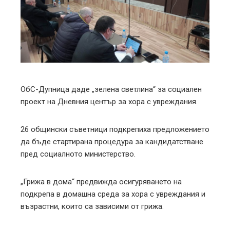
ter
edIn
erest
mbleupon
ОбС-Дупница даде „зелена светлина“ за социален
проект на Дневния център за хора с увреждания.
l
26 общински съветници подкрепиха предложението
да бъде стартирана процедура за кандидатстване
пред социалното министерство.
„Грижа в дома“ предвижда осигуряването на
подкрепа в домашна среда за хора с увреждания и
възрастни, които са зависими от грижа.