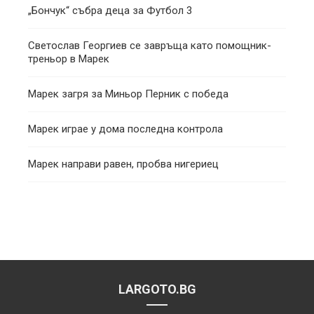
„Бончук“ събра деца за Футбол 3
Светослав Георгиев се завръща като помощник-
треньор в Марек
Марек загря за Миньор Перник с победа
Марек играе у дома последна контрола
Марек направи равен, пробва нигериец
LARGOTO.BG