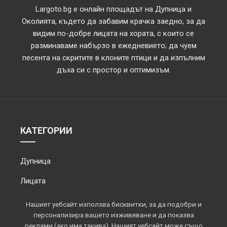
Largoto.bg е онлайн площадът на Дупница и
Околията, където да забавим крачка заедно, за да
видим по-добре лицата на хората, с които се
разминаваме набързо в ежедневието; да чуем
песента на скритите в клоните птици и да изпълним
дъха си с простор и оптимизъм.
КАТЕГОРИИ
Дупница
Лицата
Обектив
Нашият уебсайт използва бисквитки, за да подобри и
персонализира вашето изживяване и да показва
Околията
реклами (ако има такива). Нашият уебсайт може също