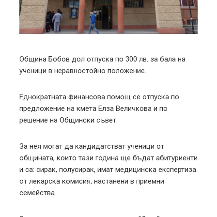
edIn
erest
mbleupon
Община Бобов дол отпуска по 300 лв. за бала на
ученици в неравностойно положение.
l
Еднократната финансова помощ се отпуска по
предложение на кмета Елза Величкова и по
решение на Общински съвет.
За нея могат да кандидатстват ученици от
общината, които тази година ще бъдат абитуриенти
и са: сирак, полусирак, имат медицинска експертиза
от лекарска комисия, настанени в приемни
семейства.