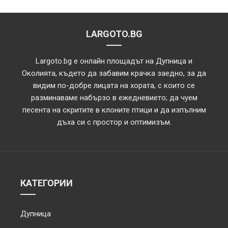
LARGOTO.BG
Largoto.bg е онлайн площадът на Дупница и
Околията, където да забавим крачка заедно, за да
видим по-добре лицата на хората, с които се
разминаваме набързо в ежедневието; да чуем
песента на скритите в клоните птици и да изпълним
дъха си с простор и оптимизъм.
КАТЕГОРИИ
Дупница