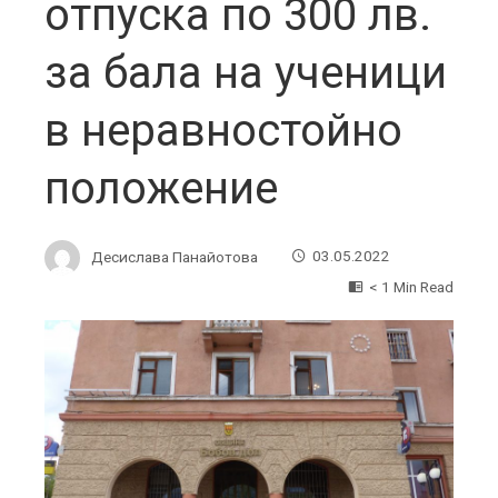
отпуска по 300 лв.
за бала на ученици
в неравностойно
положение
Десислава Панайотова
03.05.2022
< 1 Min Read
ebook
ter