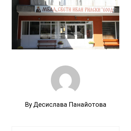
By Десислава Панайотова