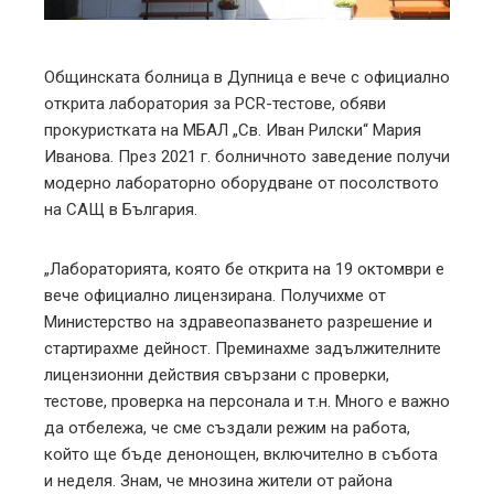
erest
mbleupon
Общинската болница в Дупница е вече с официално
открита лаборатория за PCR-тестове, обяви
l
прокуристката на МБАЛ „Св. Иван Рилски“ Мария
Иванова. През 2021 г. болничното заведение получи
модерно лабораторно оборудване от посолството
на САЩ в България.
„Лабораторията, която бе открита на 19 октомври е
вече официално лицензирана. Получихме от
Министерство на здравеопазването разрешение и
стартирахме дейност. Преминахме задължителните
лицензионни действия свързани с проверки,
тестове, проверка на персонала и т.н. Много е важно
да отбележа, че сме създали режим на работа,
който ще бъде денонощен, включително в събота
и неделя. Знам, че мнозина жители от района