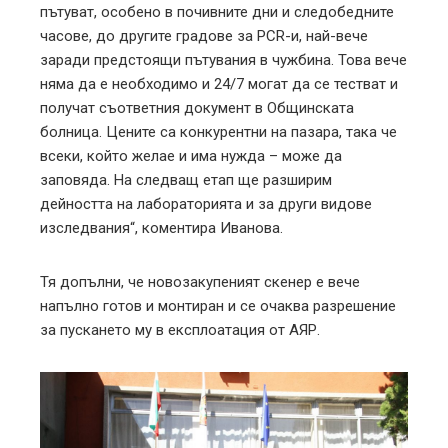
пътуват, особено в почивните дни и следобедните
часове, до другите градове за PCR-и, най-вече
заради предстоящи пътувания в чужбина. Това вече
няма да е необходимо и 24/7 могат да се тестват и
получат съответния документ в Общинската
болница. Цените са конкурентни на пазара, така че
всеки, който желае и има нужда – може да
заповяда. На следващ етап ще разширим
дейността на лабораторията и за други видове
изследвания“, коментира Иванова.
Тя допълни, че новозакупеният скенер е вече
напълно готов и монтиран и се очаква разрешение
за пускането му в експлоатация от АЯР.