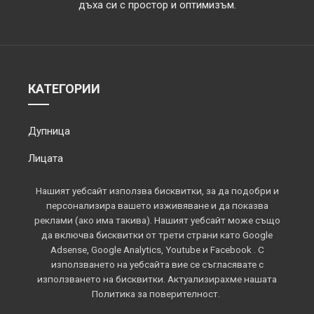
дъха си с простор и оптимизъм.
КАТЕГОРИИ
Дупница
Лицата
Обектив
Нашият уебсайт използва бисквитки, за да подобри и
персонализира вашето изживяване и да показва
Околията
реклами (ако има такива). Нашият уебсайт може също
да включва бисквитки от трети страни като Google
Площадът
Adsense, Google Analytics, Youtube и Facebook . С
използването на уебсайта вие се съгласявате с
Спорт
използването на бисквитки. Актуализирахме нашата
Политика за поверителност.