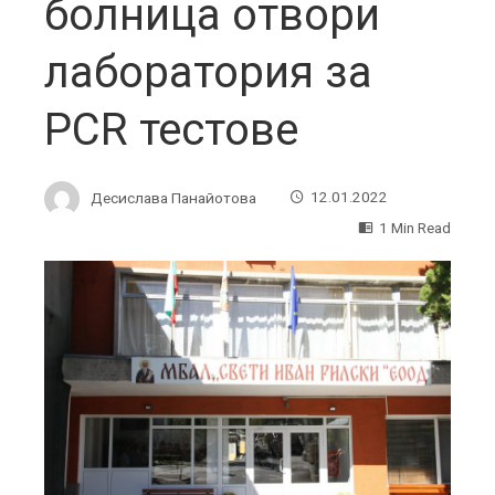
болница отвори
лаборатория за
PCR тестове
Десислава Панайотова
12.01.2022
1 Min Read
ebook
ter
edIn