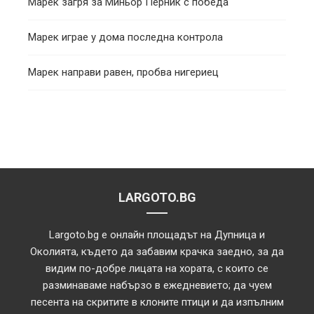
Марек загря за Миньор Перник с победа
Марек играе у дома последна контрола
Марек направи равен, пробва нигериец
LARGOTO.BG
Largoto.bg е онлайн площадът на Дупница и
Околията, където да забавим крачка заедно, за да
видим по-добре лицата на хората, с които се
разминаваме набързо в ежедневието; да чуем
песента на скритите в клоните птици и да изпълним