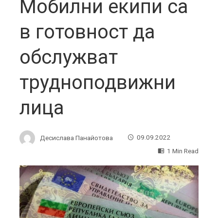
Мобилни екипи са
в готовност да
обслужват
трудноподвижни
лица
Десислава Панайотова
09.09.2022
1 Min Read
ebook