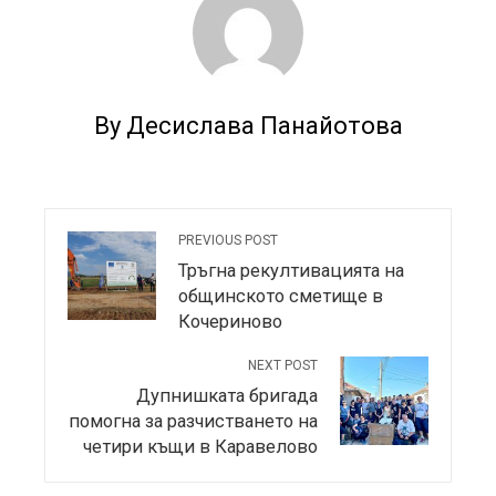
By Десислава Панайотова
PREVIOUS POST
Тръгна рекултивацията на
общинското сметище в
Кочериново
NEXT POST
Дупнишката бригада
помогна за разчистването на
четири къщи в Каравелово