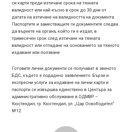
си карти преди изтичане срока на тяхната
валидност или най-късно в срок до 30 дни от
датата на изтичане на валидността на документа.
Паспортите и заместващите ги документите следва
да върнете на органа, който ги е издал, в
тримесечен срок след изтичане на тяхната
валидност или отпадане на основанието за тяхното
издаване или ползване.
Готовите лични документи се получават в звеното
БДС, където е подадено заявлението. Бързи и
експресни услуги за издаване на лични карти и
паспорти се извършва единствено в Центъра за
административно обслужване в ОДМВР –
Кюстендил, гр. Кюстендил, ул. „Цар Освободител“
№12.