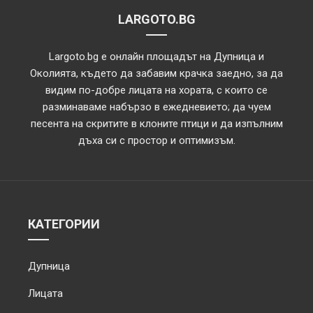
LARGOTO.BG
Largoto.bg е онлайн площадът на Дупница и
Околията, където да забавим крачка заедно, за да
видим по-добре лицата на хората, с които се
разминаваме набързо в ежедневието; да чуем
песента на скритите в клоните птици и да изпълним
дъха си с простор и оптимизъм.
КАТЕГОРИИ
Дупница
Лицата