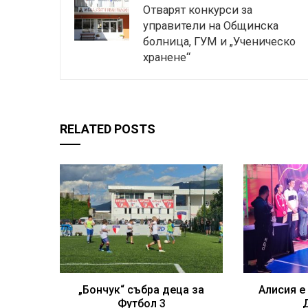
Отварят конкурси за
управители на Общинска
болница, ГУМ и „Ученическо
хранене“
RELATED POSTS
„Бончук“ събра деца за
Алисия е
Футбол 3