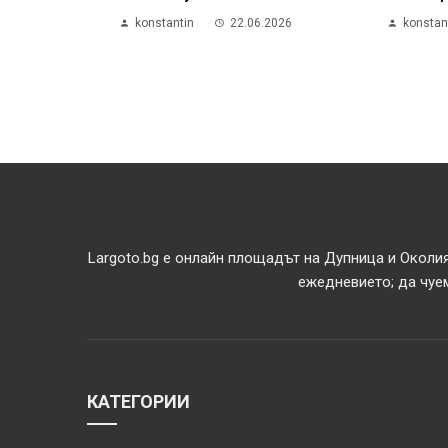
konstantin
22.06.2026
konstan
Largoto.bg е онлайн площадът на Дупница и Околия
ежедневието; да чуем
КАТЕГОРИИ