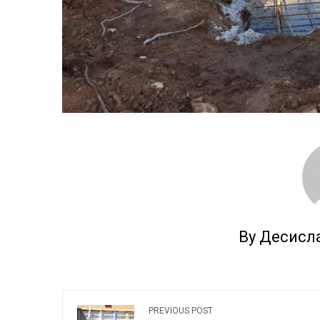
By Десисл
PREVIOUS POST