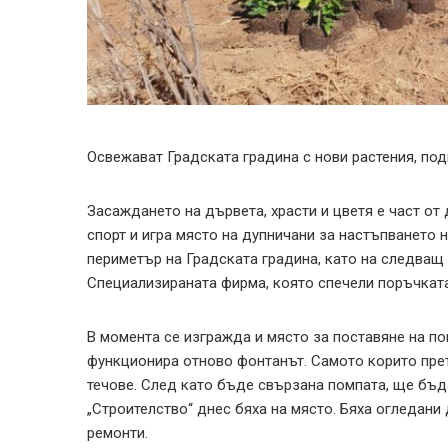
Освежават Градската градина с нови растения, под
Засаждането на дървета, храсти и цветя е част от
спорт и игра място на дупничани за настъпването 
периметър на Градската градина, като на следващ
Специализираната фирма, която спечели поръчката
В момента се изгражда и място за поставяне на по
функционира отново фонтанът. Самото корито пре
течове. След като бъде свързана помпата, ще бъда
„Строителство“ днес бяха на място. Бяха огледан
ремонти.