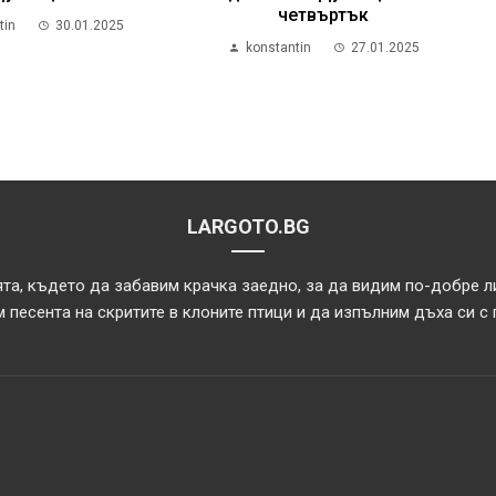
четвъртък
tin
30.01.2025
konstantin
27.01.2025
LARGOTO.BG
та, където да забавим крачка заедно, за да видим по-добре л
 песента на скритите в клоните птици и да изпълним дъха си с