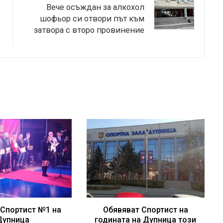
Вече осъждан за алкохол
шофьор си отвори път към
затвора с второ провинение
 Спортист №1 на
Обявяват Спортист на
Дупница
годината на Дупница този