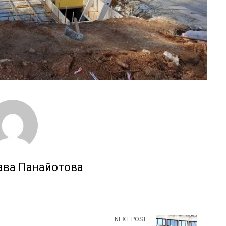
ава Панайотова
NEXT POST