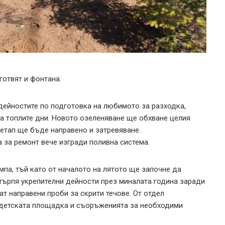
готвят и фонтана.
 дейностите по подготовка на любимото за разходка,
на топлите дни. Новото озеленяване ще обхване целия
 етап ще бъде направено и затревяване.
 за ремонт вече изгради поливна система.
мпа, тъй като от началото на лятото ще започне да
търпя укрепителни дейности през миналата година заради
т направени проби за скрити течове. От отдел
и детската площадка и съоръженията за необходими