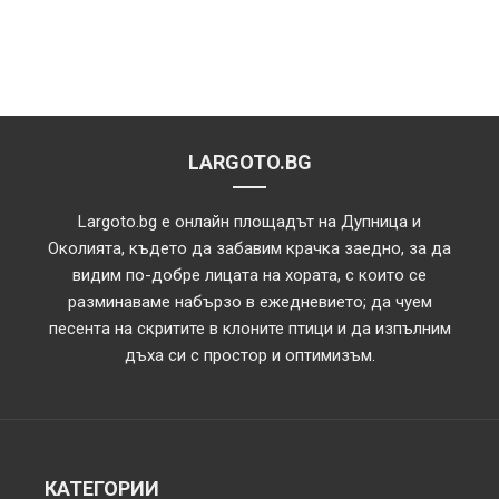
LARGOTO.BG
Largoto.bg е онлайн площадът на Дупница и
Околията, където да забавим крачка заедно, за да
видим по-добре лицата на хората, с които се
разминаваме набързо в ежедневието; да чуем
песента на скритите в клоните птици и да изпълним
дъха си с простор и оптимизъм.
КАТЕГОРИИ