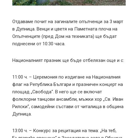
erest
mbleupon
Отдаваме почит на загиналите опълченци за 3 март
в Дупница. Венци и цветя на Паметната плоча на
l
Опълченците (пред Дом на техниката) ще бъдат
поднесени от 10:30 часа.
Националният празник ще бъде отбелязан още и с:
11:00 ч. – Церемония по издигане на Националния
флаг на Република Българи и празничен концерт на
площад „Свобода“. В него ще се включат
фолклорни танцови ансамбли, мъжки хор „Св. Иван
Рилски“, самодейни състави от читалища в община
Дупница.
13:00 ч. – Конкурс за рецитация на тема: „На теб,
Българийо свещена“ в Заседателна зала в Община