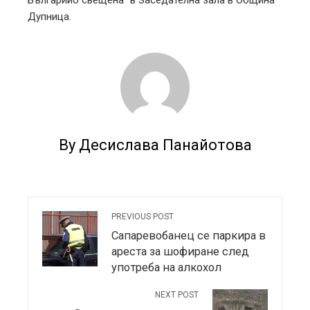
Дупница.
By Десислава Панайотова
PREVIOUS POST
Сапаревобанец се паркира в
ареста за шофиране след
употреба на алкохол
NEXT POST