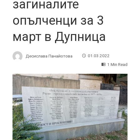
загиналите
опълченци за 3
март в Дупница
Десислава Панайотова
01.03.2022
1 Min Read
ebook
ter
edIn